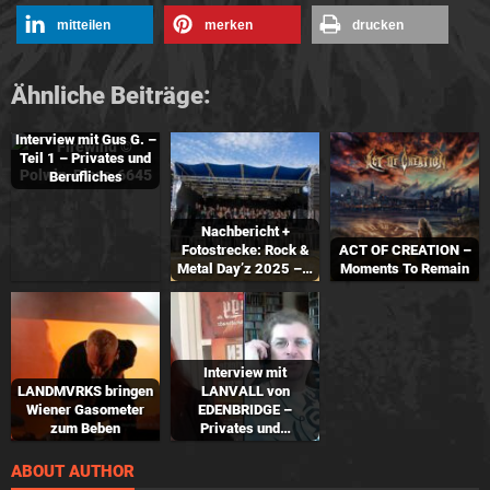
mitteilen
merken
drucken
Ähnliche Beiträge:
Interview mit Gus G. –
Teil 1 – Privates und
Berufliches
Nachbericht +
Fotostrecke: Rock &
ACT OF CREATION –
Metal Day’z 2025 –…
Moments To Remain
Interview mit
LANDMVRKS bringen
LANVALL von
Wiener Gasometer
EDENBRIDGE –
zum Beben
Privates und…
ABOUT AUTHOR