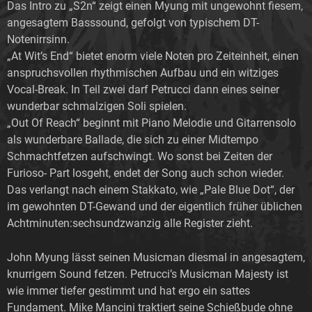
Das Intro zu „S2n“ zeigt einen Myung mit ungewohnt fiesem,
angesagtem Basssound, gefolgt von typischem DT-
Notenirrsinn.
„At Wit’s End“ bietet enorm viele Noten pro Zeiteinheit, einen
anspruchsvollen rhythmischen Aufbau und ein witziges
Vocal-Break. In Teil zwei darf Petrucci dann eines seiner
wunderbar schmalzigen Soli spielen.
„Out Of Reach“ beginnt mit Piano Melodie und Gitarrensolo
als wunderbare Ballade, die sich zu einer Midtempo
Schmachtfetzen aufschwingt. Wo sonst bei Zeiten der
Furioso- Part losgeht, endet der Song auch schon wieder.
Das verlangt nach einem Stakkato, wie „Pale Blue Dot“, der
im gewohnten DT-Gewand und der eigentlich früher üblichen
Achtminuten:sechsundzwanzig alle Register zieht.
John Myung lässt seinen Musicman diesmal in angesagtem,
knurrigem Sound fetzen. Petrucci’s Musicman Majesty ist
wie immer tiefer gestimmt und hat ergo ein sattes
Fundament. Mike Mancini traktiert seine Schießbude ohne