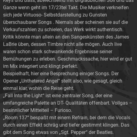
Keys und Bass, abwechselnd mit unglaublichen Soli und das
Ganze wenn geht im 17/23tel Takt. Die Musiker verkneifen
sich jede Virtuoso- Selbstdarstellung zu Gunsten
überschaubarer Songs . Niemals aber scheinen sie auf die
Verkaufszahlen zu schielen, das Werk wirkt authentisch.
Kritik könnte man allein an den Sangeskünsten des James
LaBrie üben, dessen Timbre nicht alle mögen. Auch live
waren schon stark schwankende Ergebnisse seiner
Bemühungen zu erleben. Geschmackssache, hier wird er gut
im Mix integriert und klingt perfekt.
Beispielhaft, hier eine Besprechung einiger Songs. Der
Opener „Unthetered Angel“ stellt also, wie gesagt, gleich
einmal klar, wohin die Reise geht.
„Fall Into the Light“ ist eine zentraler Song, der eine
umfangreiche Palette an DT- Qualitäten offenbart. Vollgas –
besinnlicher Mittelteil – Furioso.
„Room 137“ bespaßt mit einem Refrain, bei dem die Vocals
durch einen Effekt schräg und tiefer gestimmt klingen. Das
gibt dem Song etwas von „Sgt. Pepper“ der Beatles.