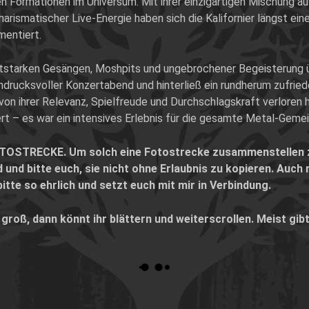
n Formationen im Universum. Mit ihrer einzigartigen Mischung aus
arismatischer Live-Energie haben sich die Kalifornier längst ei
mentiert.
utstarken Gesängen, Moshpits und ungebrochener Begeisterung ü
indrucksvoller Konzertabend und hinterließ ein rundherum zufri
von ihrer Relevanz, Spielfreude und Durchschlagskraft verloren 
ert – es war ein intensives Erlebnis für die gesamte Metal-Geme
TOSTRECKE. Um solch eine Fotostrecke zusammenstellen zu
 und bitte euch, sie nicht ohne Erlaubnis zu kopieren. Auch
bitte so ehrlich und setzt euch mit mir in Verbindung.
s groß, dann könnt ihr blättern und weiterscrollen. Meist gib