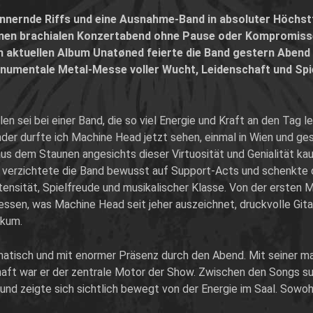
donnernde Riffs und eine Ausnahme-Band in absoluter Höchs
inen brachialen Konzertabend ohne Pause oder Kompromiss
m aktuellen Album
Unatøned
feierte die Band gestern Abend
numentale Metal-Messe voller Wucht, Leidenschaft und Spi
en sei bei einer Band, die so viel Energie und Kraft an den Tag l
nander durfte ich Machine Head jetzt sehen, einmal in Wien und g
s dem Staunen angesichts dieser Virtuosität und Genialität kau
 verzichtete die Band bewusst auf Support-Acts und schenkte 
tensität, Spielfreude und musikalischer Klasse. Von der ersten 
dessen, was
Machine Head
seit jeher auszeichnet, druckvolle Gi
ikum.
matisch und mit enormer Präsenz durch den Abend. Mit seiner m
chaft war er der zentrale Motor der Show. Zwischen den Songs s
nd zeigte sich sichtlich bewegt von der Energie im Saal. Sowohl