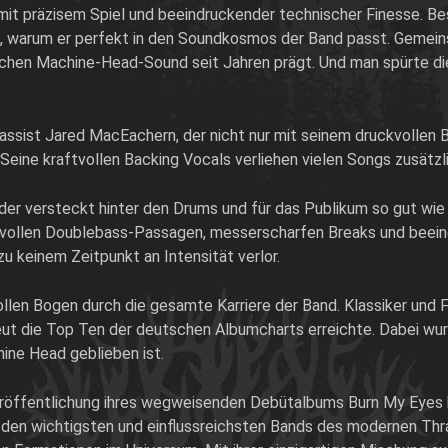
it präzisem Spiel und beeindruckender technischer Finesse. B
ll, warum er perfekt in den Soundkosmos der Band passt. Gemein
schen Machine-Head-Sound seit Jahren prägt. Und man spürte di
assist
Jared MacEachern
, der nicht nur mit seinem druckvollen
Seine kraftvollen Backing Vocals verliehen vielen Songs zusätz
ider versteckt hinter den Drums und für das Publikum so gut wie 
aftvollen Doublebass-Passagen, messerscharfen Breaks und beei
zu keinem Zeitpunkt an Intensität verlor.
ollen Bogen durch die gesamte Karriere der Band. Klassiker und 
eut die Top Ten der deutschen Albumcharts erreichte. Dabei wurd
ine Head
geblieben ist.
Veröffentlichung ihres wegweisenden Debütalbums
Burn My Eyes
u den wichtigsten und einflussreichsten Bands des modernen Thra