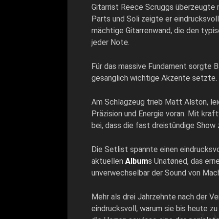
Gitarrist
Reece Scruggs
überzeugte m
Parts und Soli zeigte er eindrucksvo
mächtige Gitarrenwand, die den typi
jeder Note.
Für das massive Fundament sorgte B
gesanglich wichtige Akzente setzte. 
Am Schlagzeug trieb
Matt Alston, le
Präzision und Energie voran. Mit kr
bei, dass die fast dreistündige Show 
Die Setlist spannte einen eindrucksv
aktuellen
Album
s
Unatøned
, das ern
unverwechselbar der Sound von
Mach
Mehr als drei Jahrzehnte nach der 
eindrucksvoll, warum sie bis heute z