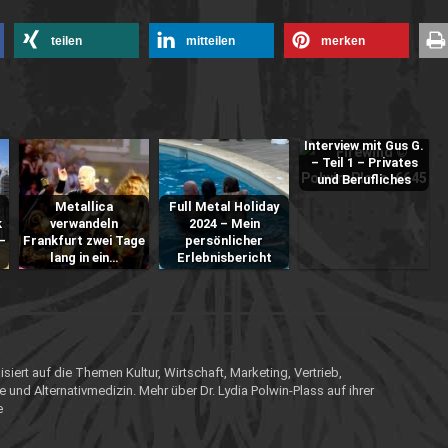
teilen
mitteilen
merken
Interview mit Gus G.
– Teil 1 – Privates
und Berufliches
Metallica
Full Metal Holiday
k
verwandeln
2024 – Mein
–
Frankfurt zwei Tage
persönlicher
lang in ein…
Erlebnisbericht
isiert auf die Themen Kultur, Wirtschaft, Marketing, Vertrieb,
e und Alternativmedizin. Mehr über Dr. Lydia Polwin-Plass auf ihrer
e