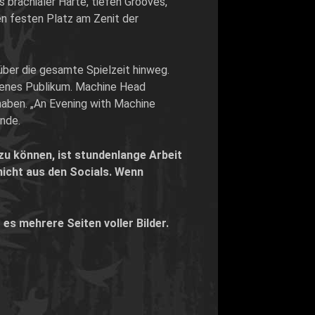
 brachialer Härte, tiefen Grooves,
nen festen Platz am Zenit der
ber die gesamte Spielzeit hinweg.
edenes Publikum. Machine Head
haben. „An Evening with Machine
inde.
 können, ist stundenlange Arbeit
 nicht aus den Socials. Wenn
t es mehrere Seiten voller Bilder.