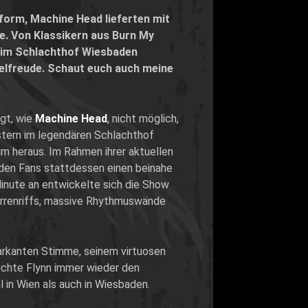
tform,
Machine Head
lieferten mit
e. Von Klassikern aus
Burn My
 im Schlachthof Wiesbaden
elfreude. Schaut euch auch meine
egt, wie
Machine Head
, nicht möglich,
estern im legendären Schlachthof
m heraus. Im Rahmen ihrer aktuellen
den Fans stattdessen einen beinahe
Minute an entwickelte sich die Show
tarrenriffs, massive Rhythmuswände
arkanten Stimme, seinem virtuosen
uchte Flynn immer wieder den
 in Wien als auch in Wiesbaden.