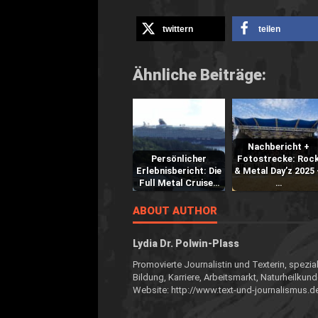
twittern
teilen
Ähnliche Beiträge:
Nachbericht +
Persönlicher
Fotostrecke: Roc
Erlebnisbericht: Die
& Metal Day’z 2025 
Full Metal Cruise…
…
ABOUT AUTHOR
Lydia Dr. Polwin-Plass
Promovierte Journalistin und Texterin, spezial
Bildung, Karriere, Arbeitsmarkt, Naturheilkund
Website: http://www.text-und-journalismus.d