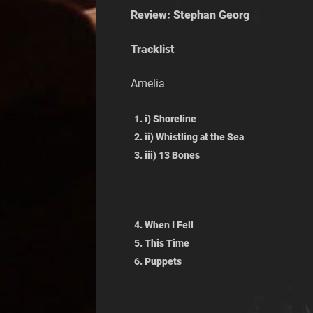
Review: Stephan Georg
Tracklist
Amelia
i) Shoreline
ii) Whistling at the Sea
iii) 13 Bones
When I Fell
This Time
Puppets