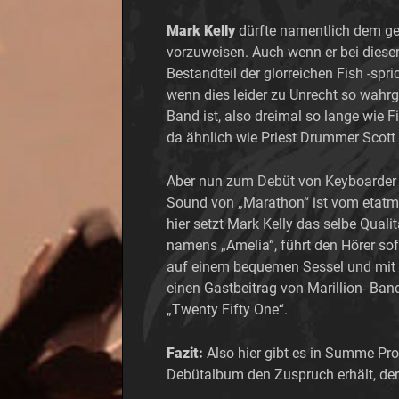
Mark Kelly
dürfte namentlich dem ge
vorzuweisen. Auch wenn er bei dieser
Bestandteil der glorreichen Fish -spr
wenn dies leider zu Unrecht so wahrg
Band ist, also dreimal so lange wie F
da ähnlich wie Priest Drummer Scott 
Aber nun zum Debüt von Keyboarder Ma
Sound von „Marathon“ ist vom etatmä
hier setzt Mark Kelly das selbe Quali
namens „Amelia“, führt den Hörer sof
auf einem bequemen Sessel und mit Ko
einen Gastbeitrag von Marillion- Band
„Twenty Fifty One“.
Fazit:
Also hier gibt es in Summe Pro
Debütalbum den Zuspruch erhält, der