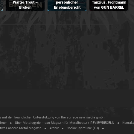
Walter Trout –
persönlicher
Tanzius, Frontmann
Broken
Erlebnisbericht
von GUN BARREL
ass mit der freundlichen Unterstützung von the surface new media gmbh
aimer
Über Metalogy.de – das Magazin für Metalheadz + REVIEWREGELN
Kontakt
etwas andere Metal Magazin
Archiv
Cookie-Richtlinie (EU)