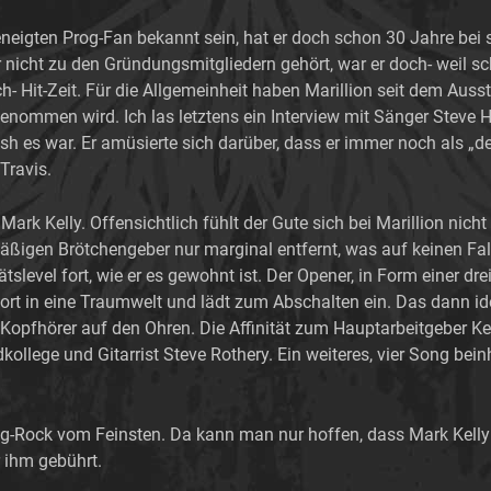
neigten Prog-Fan bekannt sein, hat er doch schon 30 Jahre bei
 nicht zu den Gründungsmitgliedern gehört, war er doch- weil sc
ich- Hit-Zeit. Für die Allgemeinheit haben Marillion seit dem Aus
enommen wird. Ich las letztens ein Interview mit Sänger Steve Ho
ish es war. Er amüsierte sich darüber, dass er immer noch als „d
Travis.
rk Kelly. Offensichtlich fühlt der Gute sich bei Marillion nich
ßigen Brötchengeber nur marginal entfernt, was auf keinen Fall
tätslevel fort, wie er es gewohnt ist. Der Opener, in Form einer
ort in eine Traumwelt und lädt zum Abschalten ein. Das dann i
pfhörer auf den Ohren. Die Affinität zum Hauptarbeitgeber Kel
kollege und Gitarrist Steve Rothery. Ein weiteres, vier Song bein
g-Rock vom Feinsten. Da kann man nur hoffen, dass Mark Kelly m
 ihm gebührt.