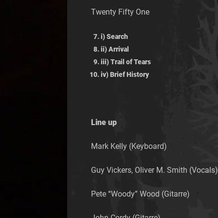
Twenty Fifty One
i) Search
ii) Arrival
iii) Trail of Tears
iv) Brief History
Line up
Mark Kelly (Keyboard)
Guy Vickers, Oliver M. Smith (Vocals)
Pete “Woody” Wood (Gitarre)
John Cordy (Gitarre)