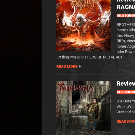
RAGN
NEUE SCHEIB
BROTHERS O
ihrem Debü
Ihre Heavy
Riffs, ein
hoher Abge
oder Power
Erstling von BROTHERS OF METAL aus.
READ MORE
Review
NEUE SCHEIB
Die Österr
Werk „Wah
Zustand si
READ MO