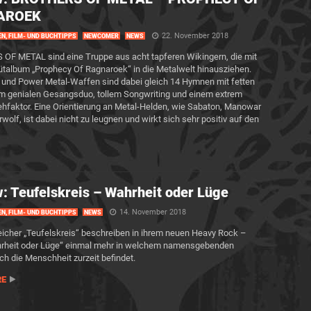
AROEK
22. November 2018
EN, FILM- UND BUCHTIPPS
NEWCOMER
NEWS
F METAL sind eine Truppe aus acht tapferen Wikingern, die mit
talbum „Prophecy Of Ragnaroek“ in die Metalwelt hinausziehen.
 und Power Metal-Waffen sind dabei gleich 14 Hymnen mit fetten
em genialen Gesangsduo, tollem Songwriting und einem extrem
hfaktor. Eine Orientierung an Metal-Helden, wie Sabaton, Manowar
wolf, ist dabei nicht zu leugnen und wirkt sich sehr positiv auf den
: Teufelskreis – Wahrheit oder Lüge
14. November 2018
EN, FILM- UND BUCHTIPPS
NEWS
eicher „Teufelskreis“ beschreiben in ihrem neuen Heavy Rock –
rheit oder Lüge“ einmal mehr in welchem namensgebenden
ch die Menschheit zurzeit befindet.
RE