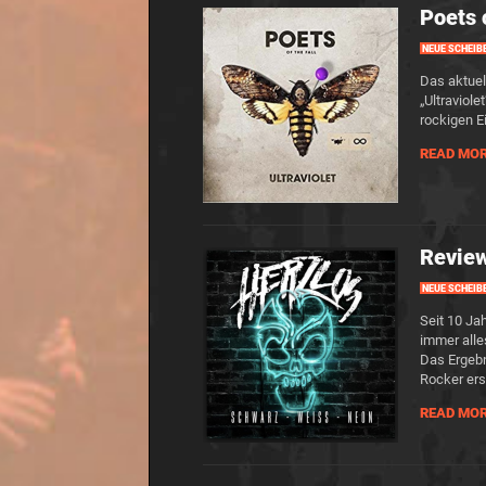
Poets o
NEUE SCHEIB
Das aktuel
„Ultraviole
rockigen E
READ MO
Revie
NEUE SCHEIB
Seit 10 Ja
immer alle
Das Ergebn
Rocker ers
READ MO