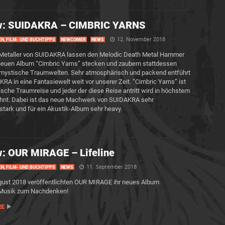
w: SUIDAKRA – CIMBRIC YARNS
12. November 2018
EN, FILM- UND BUCHTIPPS
NEWCOMER
NEWS
c-Metaller von SUIDAKRA lassen den Melodic Death Metal Hammer
neuen Album “Cimbric Yarns” stecken und zaubern stattdessen
 mystische Traumwelten. Sehr atmosphärisch und packend entführt
RA in eine Fantasiewelt weit vor unserer Zeit. “Cimbric Yarns” ist
ische Traumreise und jeder der diese Reise antritt wird in höchstem
hnt. Dabei ist das neue Machwerk von SUIDAKRA sehr
tark und für ein Akustik-Album sehr heavy.
: OUR MIRAGE – Lifeline
11. September 2018
EN, FILM- UND BUCHTIPPS
NEWS
ust 2018 veröffentlichten OUR MIRAGE ihr neues Album
. Musik zum Nachdenken!
RE