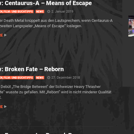
: Centaurus-A – Means of Escape
2. Januar 2019
EN, FILM- UND BUCHTIPPS
NEWS
r Death Metal knüppelt aus den Lautsprechern, wenn Centaurus-A
zweiten Langspieler „Means of Escape“ loslegen.
RE
: Broken Fate – Reborn
27. Dezember 2018
EN, FILM- UND BUCHTIPPS
NEWS
 Debüt „The Bridge Between“ der Schweizer Heavy Thrasher
te“ wusste zu gefallen. Mit „Reborn“ wird in nicht minderer Qualität
.
RE