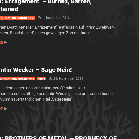
: Enragement – Burned, Barren,
tained
1. Dezember 2018
EN, FILM- UND BUCHTIPPS
chen Death Metaller „Enragement“ entfesseln auf ihrem Zweitwerk
arren, Bloodstained“ einen gewaltigen Zornessturm.
RE
ntin Wecker – Sage Nein!
24. November 2018
EN, FILM- UND BUCHTIPPS
NEWS
 Liedern gegen den Wahnsinn, veröffentlicht DER
erguru schlechthin, Konstantin Wecker, seine antifaschistische
 unmissverständlichen Titel „Sage Nein!“
RE
w: BROTHERS OF METAL – PROPHECY OF