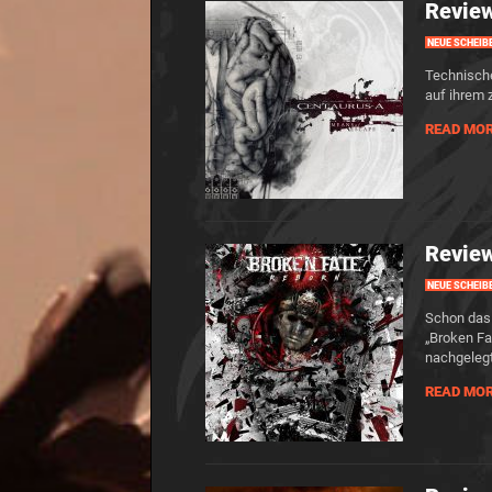
Review
NEUE SCHEIB
Technische
auf ihrem 
READ MO
Review
NEUE SCHEIB
Schon das
„Broken Fa
nachgelegt
READ MO