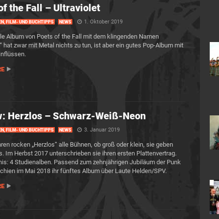
f the Fall – Ultraviolet
1. Oktober 2019
EN, FILM- UND BUCHTIPPS
NEWS
le Album von Poets of the Fall mit dem klingenden Namen
t“ hat zwar mit Metal nichts zu tun, ist aber ein gutes Pop-Album mit
inflüssen.
RE
w: Herzlos – Schwarz-Weiß-Neon
3. Januar 2019
EN, FILM- UND BUCHTIPPS
NEWS
hren rocken „Herzlos“ alle Bühnen, ob groß oder klein, sie geben
s. Im Herbst 2017 unterschrieben sie ihren ersten Plattenvertrag.
is: 4 Studienalben. Passend zum zehnjährigen Jubiläum der Punk
chien im Mai 2018 ihr fünftes Album über Laute Helden/SPV.
RE