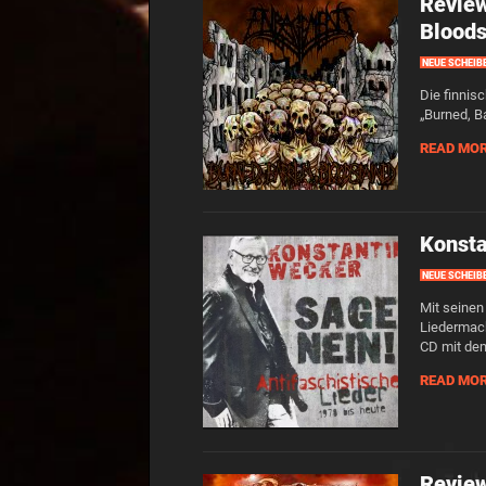
Review
Bloods
NEUE SCHEIB
Die finnis
„Burned, B
READ MO
Konsta
NEUE SCHEIB
Mit seinen
Liedermach
CD mit dem
READ MO
Revie