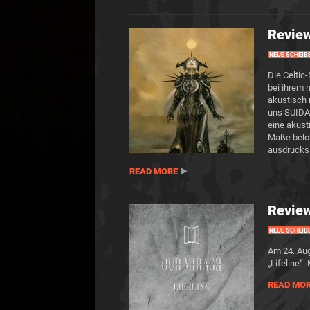
Revie
NEUE SCHEIB
Die Celti
bei ihrem 
akustisch
uns SUIDAK
eine akust
Maße belo
ausdruckss
READ MORE
Review
NEUE SCHEIB
Am 24. Aug
„Lifeline“
READ MO