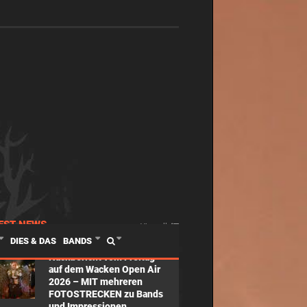
EST NEWS
View all
DIES & DAS
BANDS
Nachbericht vom Freitag
auf dem Wacken Open Air
2026 – MIT mehreren
FOTOSTRECKEN zu Bands
und Impressionen