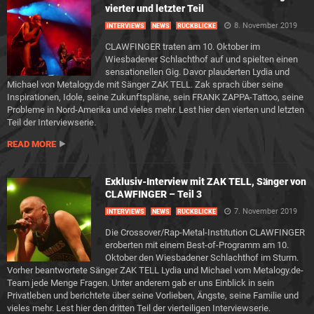
vierter und letzter Teil
8. November 2019
INTERVIEWS
NEWS
RÜCKBLICKE
CLAWFINGER traten am 10. Oktober im
Wiesbadener Schlachthof auf und spielten einen
sensationellen Gig. Davor plauderten Lydia und
Michael von Metalogy.de mit Sänger ZAK TELL. Zak sprach über seine
Inspirationen, Idole, seine Zukunftspläne, sein FRANK ZAPPA-Tattoo, seine
Probleme in Nord-Amerika und vieles mehr. Lest hier den vierten und letzten
Teil der Interviewserie.
READ MORE
Exklusiv-Interview mit ZAK TELL, Sänger von
CLAWFINGER – Teil 3
7. November 2019
INTERVIEWS
NEWS
RÜCKBLICKE
Die Crossover/Rap-Metal-Institution CLAWFINGER
eroberten mit einem Best-of-Programm am 10.
Oktober den Wiesbadener Schlachthof im Sturm.
Vorher beantwortete Sänger ZAK TELL Lydia und Michael vom Metalogy.de-
Team jede Menge Fragen. Unter anderem gab er uns Einblick in sein
Privatleben und berichtete über seine Vorlieben, Ängste, seine Familie und
vieles mehr. Lest hier den dritten Teil der vierteiligen Interviewserie.