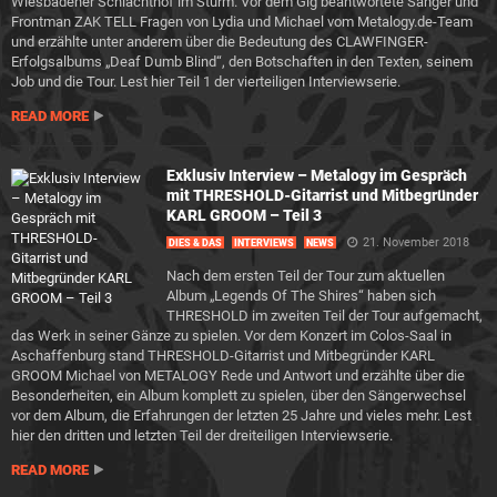
Wiesbadener Schlachthof im Sturm. Vor dem Gig beantwortete Sänger und
Frontman ZAK TELL Fragen von Lydia und Michael vom Metalogy.de-Team
und erzählte unter anderem über die Bedeutung des CLAWFINGER-
Erfolgsalbums „Deaf Dumb Blind“, den Botschaften in den Texten, seinem
Job und die Tour. Lest hier Teil 1 der vierteiligen Interviewserie.
READ MORE
Exklusiv Interview – Metalogy im Gespräch
mit THRESHOLD-Gitarrist und Mitbegründer
KARL GROOM – Teil 3
21. November 2018
DIES & DAS
INTERVIEWS
NEWS
Nach dem ersten Teil der Tour zum aktuellen
Album „Legends Of The Shires“ haben sich
THRESHOLD im zweiten Teil der Tour aufgemacht,
das Werk in seiner Gänze zu spielen. Vor dem Konzert im Colos-Saal in
Aschaffenburg stand THRESHOLD-Gitarrist und Mitbegründer KARL
GROOM Michael von METALOGY Rede und Antwort und erzählte über die
Besonderheiten, ein Album komplett zu spielen, über den Sängerwechsel
vor dem Album, die Erfahrungen der letzten 25 Jahre und vieles mehr. Lest
hier den dritten und letzten Teil der dreiteiligen Interviewserie.
READ MORE