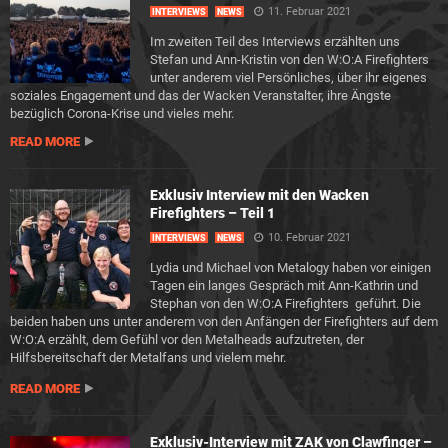
11. Februar 2021
INTERVIEWS
NEWS
Im zweiten Teil des Interviews erzählten uns
Stefan und Ann-Kristin von den W:O:A Firefighters
unter anderem viel Persönliches, über ihr eigenes
soziales Engagement und das der Wacken Veranstalter, ihre Ängste
bezüglich Corona-Krise und vieles mehr.
READ MORE
Exklusiv Interview mit den Wacken
Firefighters – Teil 1
10. Februar 2021
INTERVIEWS
NEWS
Lydia und Michael von Metalogy haben vor einigen
Tagen ein langes Gespräch mit Ann-Kathrin und
Stephan von den W:O:A Firefighters geführt. Die
beiden haben uns unter anderem von den Anfängen der Firefighters auf dem
W:O:A erzählt, dem Gefühl vor den Metalheads aufzutreten, der
Hilfsbereitschaft der Metalfans und vielem mehr.
READ MORE
Exklusiv-Interview mit ZAK von Clawfinger –