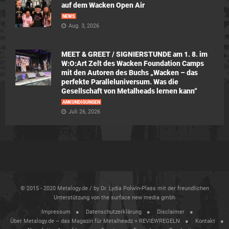
auf dem Wacken Open Air
NEWS
Aug. 3, 2026
MEET & GREET / SIGNIERSTUNDE am 1. 8. im
W:O:Art Zelt des Wacken Foundation Camps
mit den Autoren des Buchs „Wacken – das
perfekte Paralleluniversum. Was die
Gesellschaft von Metalheads lernen kann“
ANKÜNDIGUNGEN
Juli 26, 2026
© 2015 - 2020 Metalogy.de / by Dr. Lydia Polwin-Plass mit der freundlichen
Unterstützung von the surface new media gmbh
Impressum
Datenschutzerklärung
Disclaimer
Über Metalogy.de – das Magazin für Metalheadz + REVIEWREGELN
Kontakt