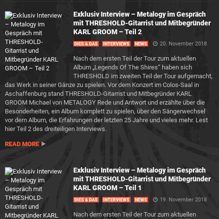
Exklusiv Interview – Metalogy im Gespräch
mit THRESHOLD-Gitarrist und Mitbegründer
KARL GROOM – Teil 2
20. November 2018
DIES & DAS
INTERVIEWS
NEWS
Nach dem ersten Teil der Tour zum aktuellen
Album „Legends Of The Shires“ haben sich
THRESHOLD im zweiten Teil der Tour aufgemacht,
das Werk in seiner Gänze zu spielen. Vor dem Konzert im Colos-Saal in
Aschaffenburg stand THRESHOLD-Gitarrist und Mitbegründer KARL
GROOM Michael von METALOGY Rede und Antwort und erzählte über die
Besonderheiten, ein Album komplett zu spielen, über den Sängerwechsel
vor dem Album, die Erfahrungen der letzten 25 Jahre und vieles mehr. Lest
hier Teil 2 des dreiteiligen Interviews.
READ MORE
Exklusiv Interview – Metalogy im Gespräch
mit THRESHOLD-Gitarrist und Mitbegründer
KARL GROOM – Teil 1
19. November 2018
DIES & DAS
INTERVIEWS
NEWS
Nach dem ersten Teil der Tour zum aktuellen