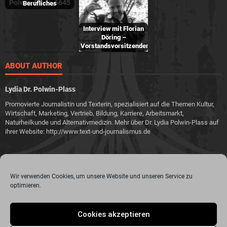
Berufliches
Interview mit Florian
Döring –
Vorstandsvorsitzender…
ABOUT AUTHOR
Lydia Dr. Polwin-Plass
Promovierte Journalistin und Texterin, spezialisiert auf die Themen Kultur,
Wirtschaft, Marketing, Vertrieb, Bildung, Karriere, Arbeitsmarkt,
Naturheilkunde und Alternativmedizin. Mehr über Dr. Lydia Polwin-Plass auf
ihrer Website: http://www.text-und-journalismus.de
Wir verwenden Cookies, um unsere Website und unseren Service zu
optimieren.
© 2015 - 2020 Metalogy.de / by Dr. Lydia Polwin-Plass mit der freundlichen
Cookies akzeptieren
Unterstützung von the surface new media gmbh