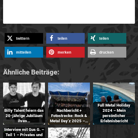
twittern
teilen
teilen
mitteilen
merken
drucken
Ähnliche Beiträge:
Full Metal Holiday
Billy Talent feiern das
Nachbericht +
2024 – Mein
20-jährige Jubiläum
Fotostrecke: Rock &
persönlicher
ihres…
Metal Day’z 2025 –…
Erlebnisbericht
Interview mit Gus G. –
Teil 1 – Privates und