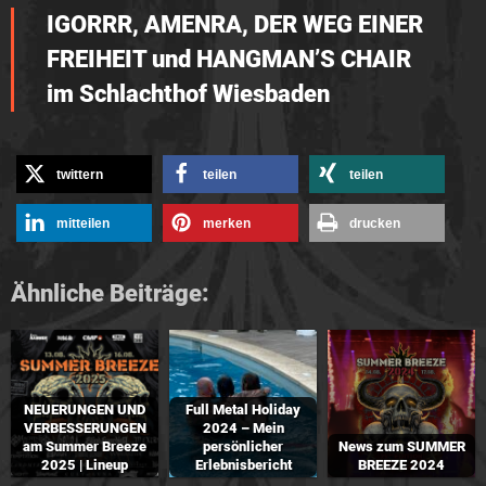
IGORRR, AMENRA, DER WEG EINER
FREIHEIT und HANGMAN’S CHAIR
im Schlachthof Wiesbaden
twittern
teilen
teilen
mitteilen
merken
drucken
Ähnliche Beiträge:
NEUERUNGEN UND
Full Metal Holiday
VERBESSERUNGEN
2024 – Mein
am Summer Breeze
persönlicher
News zum SUMMER
2025 | Lineup
Erlebnisbericht
BREEZE 2024