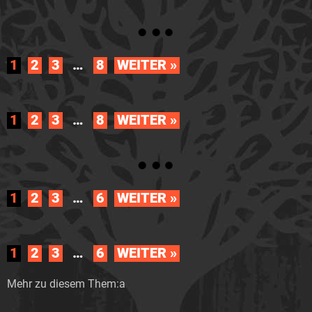
1
2
3
…
8
WEITER »
1
2
3
…
8
WEITER »
1
2
3
…
6
WEITER »
1
2
3
…
6
WEITER »
Mehr zu diesem Them:a