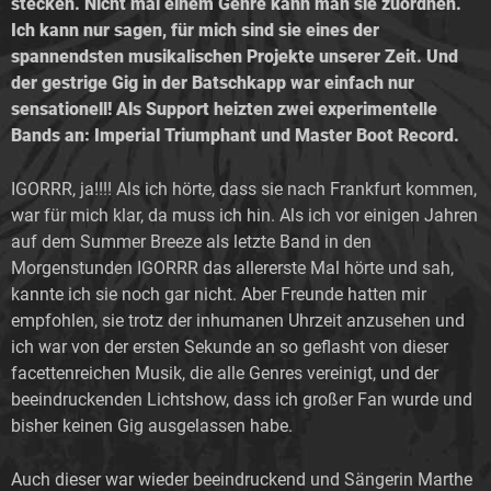
stecken. Nicht mal einem Genre kann man sie zuordnen.
Ich kann nur sagen, für mich sind sie eines der
spannendsten musikalischen Projekte unserer Zeit. Und
der gestrige Gig in der Batschkapp war einfach nur
sensationell! Als Support heizten zwei experimentelle
Bands an: Imperial Triumphant
und Master Boot Record.
IGORRR, ja!!!! Als ich hörte, dass sie nach Frankfurt kommen,
war für mich klar, da muss ich hin. Als ich vor einigen Jahren
auf dem Summer Breeze als letzte Band in den
Morgenstunden IGORRR das allererste Mal hörte und sah,
kannte ich sie noch gar nicht. Aber Freunde hatten mir
empfohlen, sie trotz der inhumanen Uhrzeit anzusehen und
ich war von der ersten Sekunde an so geflasht von dieser
facettenreichen Musik, die alle Genres vereinigt, und der
beeindruckenden Lichtshow, dass ich großer Fan wurde und
bisher keinen Gig ausgelassen habe.
Auch dieser war wieder beeindruckend und Sängerin Marthe