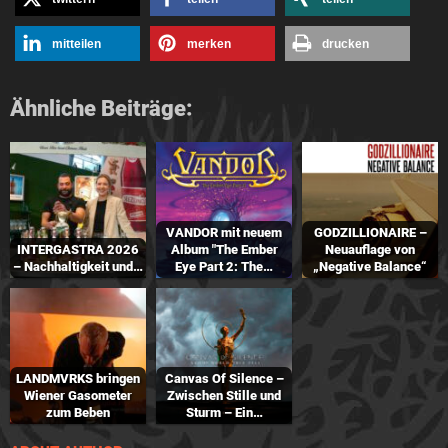
mitteilen
merken
drucken
Ähnliche Beiträge:
VANDOR mit neuem
GODZILLIONAIRE –
INTERGASTRA 2026
Album "The Ember
Neuauflage von
– Nachhaltigkeit und…
Eye Part 2: The…
„Negative Balance“
LANDMVRKS bringen
Canvas Of Silence –
Wiener Gasometer
Zwischen Stille und
zum Beben
Sturm – Ein…