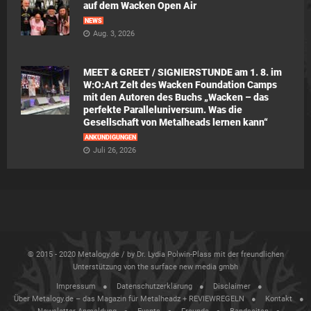
auf dem Wacken Open Air
NEWS
Aug. 3, 2026
MEET & GREET / SIGNIERSTUNDE am 1. 8. im
W:O:Art Zelt des Wacken Foundation Camps
mit den Autoren des Buchs „Wacken – das
perfekte Paralleluniversum. Was die
Gesellschaft von Metalheads lernen kann“
ANKÜNDIGUNGEN
Juli 26, 2026
© 2015 - 2020 Metalogy.de / by Dr. Lydia Polwin-Plass mit der freundlichen
Unterstützung von the surface new media gmbh
Impressum
Datenschutzerklärung
Disclaimer
Über Metalogy.de – das Magazin für Metalheadz + REVIEWREGELN
Kontakt