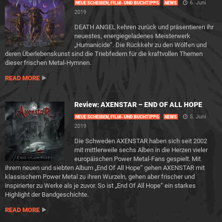
6. Juni
NEUE SCHEIBEN, FILM- UND BUCHTIPPS
NEWS
2019
DEATH ANGEL kehren zurück und präsentieren ihr
neuestes, energiegeladenes Meisterwerk
„Humanicide“. Die Rückkehr zu den Wölfen und
deren Überlebenskunst sind die Triebfedern für die kraftvollen Themen
dieser frischen Metal-Hymnen.
READ MORE
Review: AXENSTAR – END OF ALL HOPE
5. Juni
NEUE SCHEIBEN, FILM- UND BUCHTIPPS
NEWS
2019
Die Schweden AXENSTAR haben sich seit 2002
mit mittlerweile sechs Alben in die Herzen vieler
europäischen Power Metal-Fans gespielt. Mit
ihrem neuen und siebten Album „End Of All Hope“ gehen AXENSTAR mit
klassischem Power Metal zu ihren Wurzeln, gehen aber frischer und
inspirierter zu Werke als je zuvor. So ist „End Of All Hope“ ein starkes
Highlight der Bandgeschichte.
READ MORE