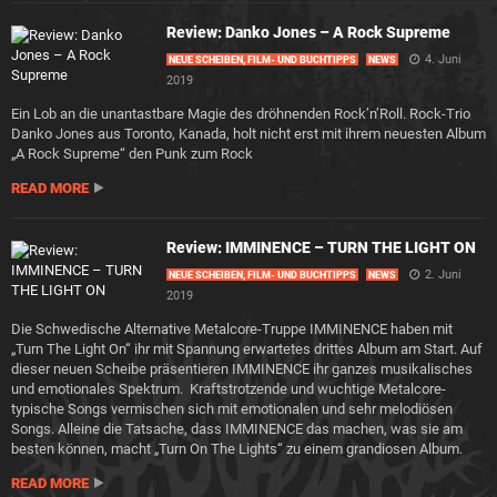
Review: Danko Jones – A Rock Supreme
4. Juni
NEUE SCHEIBEN, FILM- UND BUCHTIPPS
NEWS
2019
Ein Lob an die unantastbare Magie des dröhnenden Rock’n’Roll. Rock-Trio
Danko Jones aus Toronto, Kanada, holt nicht erst mit ihrem neuesten Album
„A Rock Supreme“ den Punk zum Rock
READ MORE
Review: IMMINENCE – TURN THE LIGHT ON
2. Juni
NEUE SCHEIBEN, FILM- UND BUCHTIPPS
NEWS
2019
Die Schwedische Alternative Metalcore-Truppe IMMINENCE haben mit
„Turn The Light On“ ihr mit Spannung erwartetes drittes Album am Start. Auf
dieser neuen Scheibe präsentieren IMMINENCE ihr ganzes musikalisches
und emotionales Spektrum. Kraftstrotzende und wuchtige Metalcore-
typische Songs vermischen sich mit emotionalen und sehr melodiösen
Songs. Alleine die Tatsache, dass IMMINENCE das machen, was sie am
besten können, macht „Turn On The Lights“ zu einem grandiosen Album.
READ MORE