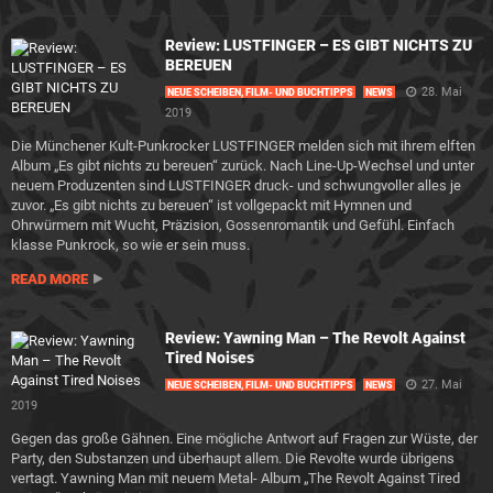
Review: LUSTFINGER – ES GIBT NICHTS ZU
BEREUEN
28. Mai
NEUE SCHEIBEN, FILM- UND BUCHTIPPS
NEWS
2019
Die Münchener Kult-Punkrocker LUSTFINGER melden sich mit ihrem elften
Album „Es gibt nichts zu bereuen“ zurück. Nach Line-Up-Wechsel und unter
neuem Produzenten sind LUSTFINGER druck- und schwungvoller alles je
zuvor. „Es gibt nichts zu bereuen“ ist vollgepackt mit Hymnen und
Ohrwürmern mit Wucht, Präzision, Gossenromantik und Gefühl. Einfach
klasse Punkrock, so wie er sein muss.
READ MORE
Review: Yawning Man – The Revolt Against
Tired Noises
27. Mai
NEUE SCHEIBEN, FILM- UND BUCHTIPPS
NEWS
2019
Gegen das große Gähnen. Eine mögliche Antwort auf Fragen zur Wüste, der
Party, den Substanzen und überhaupt allem. Die Revolte wurde übrigens
vertagt. Yawning Man mit neuem Metal- Album „The Revolt Against Tired