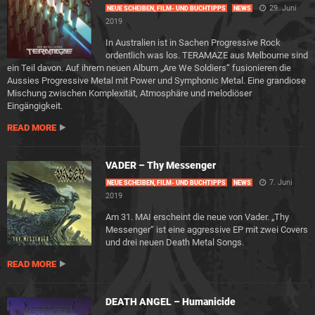
29. Juni
NEUE SCHEIBEN, FILM- UND BUCHTIPPS
NEWS
2019
In Australien ist in Sachen Progressive Rock
ordentlich was los. TERAMAZE aus Melbourne sind
ein Teil davon. Auf ihrem neuen Album „Are We Soldiers“ fusionieren die
Aussies Progressive Metal mit Power und Symphonic Metal. Eine grandiose
Mischung zwischen Komplexität, Atmosphäre und melodiöser
Eingängigkeit.
READ MORE
VADER – Thy Messenger
7. Juni
NEUE SCHEIBEN, FILM- UND BUCHTIPPS
NEWS
2019
Am 31. MAI erscheint die neue von Vader. „Thy
Messenger“ ist eine aggressive EP mit zwei Covers
und drei neuen Death Metal Songs.
READ MORE
DEATH ANGEL – Humanicide