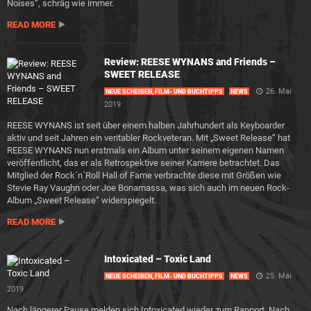
Noises“, schräg wie immer.
READ MORE
Review: REESE WYNANS and Friends –
SWEET RELEASE
26. Mai
NEUE SCHEIBEN, FILM- UND BUCHTIPPS
NEWS
2019
REESE WYNANS ist seit über einem halben Jahrhundert als Keyboarder
aktiv und seit Jahren ein veritabler Rockveteran. Mit „Sweet Release“ hat
REESE WYNANS nun erstmals ein Album unter seinem eigenen Namen
veröffentlicht, das er als Retrospektive seiner Karriere betrachtet. Das
Mitglied der Rock´n´Roll Hall of Fame verbrachte diese mit Größen wie
Stevie Ray Vaughn oder Joe Bonamassa, was sich auch im neuen Rock-
Album „Sweet Release“ widerspiegelt.
READ MORE
Intoxicated – Toxic Land
25. Mai
NEUE SCHEIBEN, FILM- UND BUCHTIPPS
NEWS
2019
Nach längerer Pause melden sich Intoxicated wieder zum Rapport. Nach