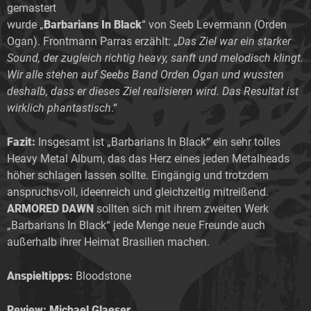
gemastert
wurde „
Barbarians In Black
“ von Seeb Levermann (Orden
Ogan). Frontmann Parras erzählt: „
Das Ziel war ein starker
Sound, der zugleich richtig heavy, sanft und melodisch klingt.
Wir alle stehen auf Seebs Band Orden Ogan und wussten
deshalb, dass er dieses Ziel realisieren wird. Das Resultat ist
wirklich phantastisch
.“
Fazit:
Insgesamt ist „Barbarians In Black“ ein sehr tolles
Heavy Metal Album, das das Herz eines jeden Metalheads
höher schlagen lassen sollte. Eingängig und trotzdem
anspruchsvoll, ideenreich und gleichzeitig mitreißend.
ARMORED DAWN
sollten sich mit ihrem zweiten Werk
„Barbarians In Black“ jede Menge neue Freunde auch
außerhalb ihrer Heimat Brasilien machen.
Anspieltipps:
Bloodstone
Review: Michael Glaeser