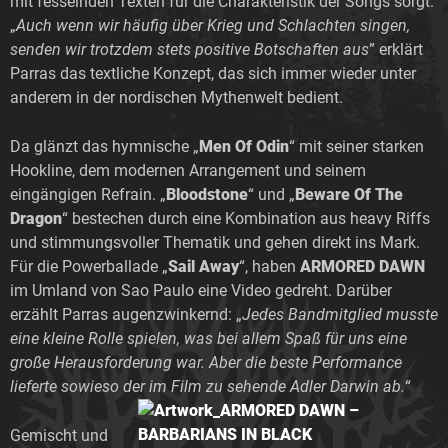
mit fesselnden Texten für die Charakteristik der Songs sorgt.
„
Auch wenn wir häufig über Krieg und Schlachten singen,
senden wir trotzdem stets positive Botschaften aus
” erklärt
Parras das textliche Konzept, das sich immer wieder unter
anderem in der nordischen Mythenwelt bedient.
Da glänzt das hymnische „
Men Of Odin
“ mit seiner starken
Hookline, dem modernen Arrangement und seinem
eingängigen Refrain. „
Bloodstone
“ und „
Beware Of The
Dragon
“ bestechen durch eine Kombination aus heavy Riffs
und stimmungsvoller Thematik und gehen direkt ins Mark.
Für die Powerballade „
Sail Away
“, haben
ARMORED DAWN
im Umland von Sao Paulo eine Video gedreht. Darüber
erzählt Parras augenzwinkernd: „
Jedes Bandmitglied musste
eine kleine Rolle spielen, was bei allem Spaß für uns eine
große Herausforderung war. Aber die beste Performance
lieferte sowieso der im Film zu sehende Adler Darwin ab.
“
Gemischt und