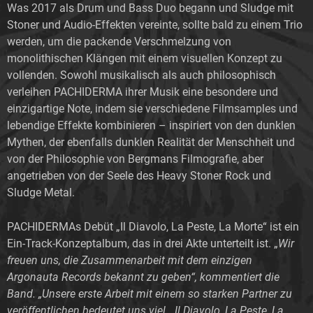
Was 2017 als Drum und Bass Duo begann und Sludge mit
Stoner und Audio-Effekten vereinte, sollte bald zu einem Trio
werden, um die packende Verschmelzung von
monolithischen Klängen mit einem visuellen Konzept zu
vollenden. Sowohl musikalisch als auch philosophisch
verleihen PACHIDERMA ihrer Musik eine besondere und
einzigartige Note, indem sie verschiedene Filmsamples und
lebendige Effekte kombinieren – inspiriert von den dunklen
Mythen, der ebenfalls dunklen Realität der Menschheit und
von der Philosophie von Bergmans Filmografie, aber
angetrieben von der Seele des Heavy Stoner Rock und
Sludge Metal.
PACHIDERMAs Debüt „Il Diavolo, La Peste, La Morte“ ist ein
Ein-Track-Konzeptalbum, das in drei Akte unterteilt ist. „
Wir
freuen uns, die Zusammenarbeit mit dem einzigen
Argonauta Records bekannt zu geben“, kommentiert die
Band. „Unsere erste Arbeit mit einem so starken Partner zu
veröffentlichen bedeutet uns viel. „Il Diavolo, La Peste, La