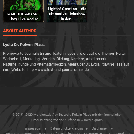
Light of Creation – die
TAME THE ABYSS –
ultimative Lichtshow
They Live Again!
in der…
ABOUT AUTHOR
Lydia Dr. Polwin-Plass
Promovierte Journalistin und Texterin, spezialisiert auf die Themen Kultur,
Wirtschaft, Marketing, Vertrieb, Bildung, Karriere, Arbeitsmarkt,
Naturheilkunde und Alternativmedizin. Mehr über Dr. Lydia Polwin-Plass auf
ihrer Website: http://www.text-und-journalismus.de
© 2015 - 2020 Metalogy.de / by Dr. Lydia Polwin-Plass mit der freundlichen
Unterstützung von the surface new media gmbh
Impressum
Datenschutzerklärung
Disclaimer
Über Metalogy.de – das Magazin für Metalheadz + REVIEWREGELN
Kontakt