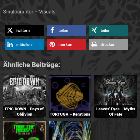
Sinaloaraptor – Visuals
twittern
teilen
teilen
mitteilen
merken
drucken
Ähnliche Beiträge:
EPIC DOWN - Days of
Leaves' Eyes – Myths
Oblivion
TORTUGA – Iterations
Of Fate