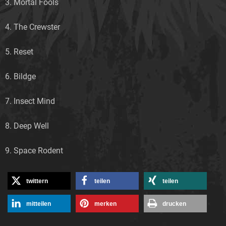
3. Mortal Fools
4. The Crewster
5. Reset
6. Bildge
7. Insect Mind
8. Deep Well
9. Space Rodent
twittern
teilen
teilen
mitteilen
merken
drucken