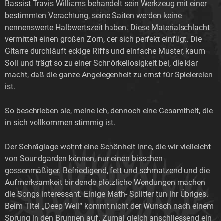
Bassist Travis Williams behandelt sein Werkzeug mit einer
bestimmten Verachtung, seine Saiten werden keine
nennenswerte Halbwertszeit haben. Diese Materialschlacht
vermittelt einen großen Zorn, der sich perfekt einfügt. Die
Gitarre durchläuft eckige Riffs und einfache Muster, kaum
Soli und trägt so zu einer Schnörkellosigkeit bei, die klar
macht, daß die ganze Angelegenheit zu ernst für Spielereien
ist.
So beschrieben sie, meine ich, dennoch eine Gesamtheit, die
in sich vollkommen stimmig ist.
Der Schräglage wohnt eine Schönheit inne, die wir vielleicht
von Soundgarden können, nur einen bisschen
gossenmäßiger. Befriedigend, fett und schmatzend und die
Aufmerksamkeit bindende plötzliche Wendungen machen
die Songs interessant. Einige Math- Splitter tun ihr Übriges.
Beim Titel „Deep Well“ kommt nicht der Wunsch nach einem
Sprung in den Brunnen auf. Zumal gleich anschliessend ein