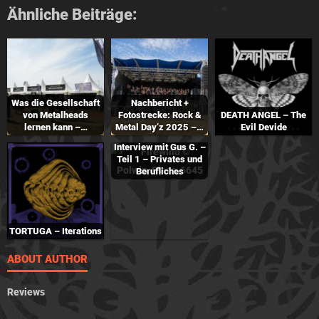
Ähnliche Beiträge:
Was die Gesellschaft
Nachbericht +
von Metalheads
Fotostrecke: Rock &
DEATH ANGEL – The
lernen kann –…
Metal Day’z 2025 –…
Evil Devide
Interview mit Gus G. –
Teil 1 – Privates und
Berufliches
TORTUGA – Iterations
ABOUT AUTHOR
Reviews