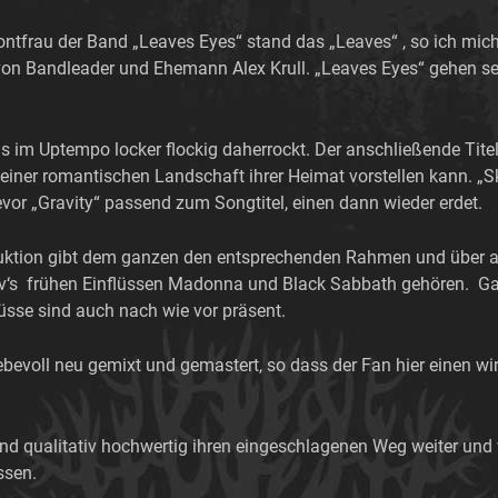
ontfrau der Band „Leaves Eyes“ stand das „Leaves“ , so ich mich 
n Bandleader und Ehemann Alex Krull. „Leaves Eyes“ gehen se
as im Uptempo locker flockig daherrockt. Der anschließende Titel
iner romantischen Landschaft ihrer Heimat vorstellen kann. „S
or „Gravity“ passend zum Songtitel, einen dann wieder erdet.
uktion gibt dem ganzen den entsprechenden Rahmen und über al
iv‘s frühen Einflüssen Madonna und Black Sabbath gehören. Ga
lüsse sind auch nach wie vor präsent.
bevoll neu gemixt und gemastert, so dass der Fan hier einen wi
 und qualitativ hochwertig ihren eingeschlagenen Weg weiter un
ssen.