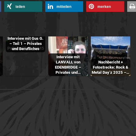
teilen
mitteilen
merken
Interview mit Gus G.
– Teil 1 – Privates
und Berufliches
Interview mit
LANVALL von
Nachbericht +
EDENBRIDGE –
Fotostrecke: Rock &
Privates und…
Metal Day’z 2025 –…