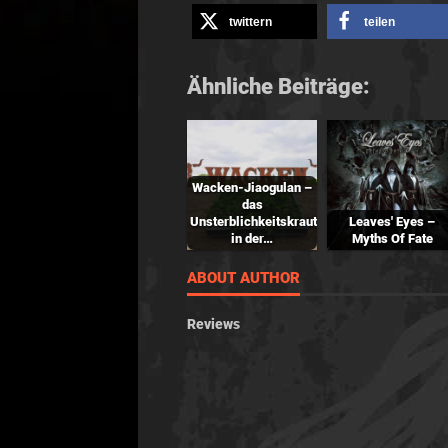
twittern
teilen
Ähnliche Beiträge:
Wacken-Jiaogulan –
das
Unsterblichkeitskraut
Leaves' Eyes –
in der…
Myths Of Fate
ABOUT AUTHOR
Reviews