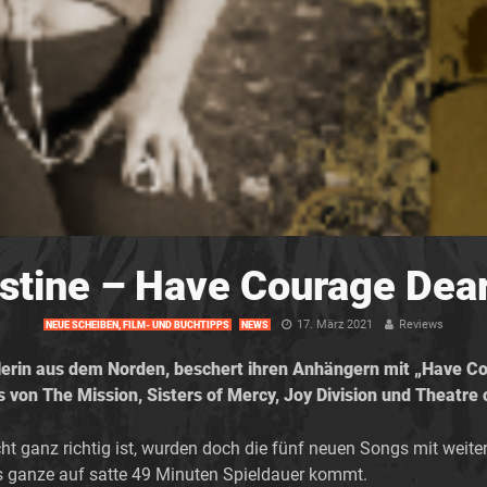
istine – Have Courage Dea
17. März 2021
Reviews
NEUE SCHEIBEN, FILM- UND BUCHTIPPS
NEWS
tlerin aus dem Norden, beschert ihren Anhängern mit „Have C
 von The Mission, Sisters of Mercy, Joy Division und Theatre
t ganz richtig ist, wurden doch die fünf neuen Songs mit weiter
s ganze auf satte 49 Minuten Spieldauer kommt.