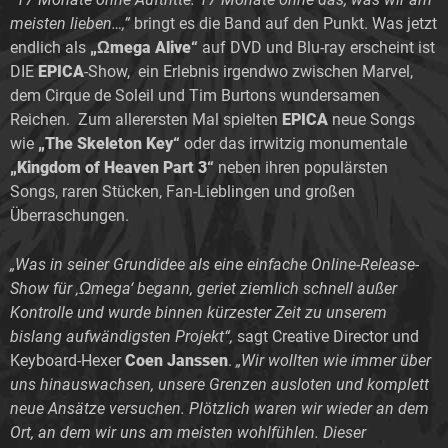
meisten lieben…,”
bringt es die Band auf den Punkt. Was jetzt
endlich als
„Ωmega Alive“
auf DVD und Blu-ray erscheint ist
DIE
EPICA
-Show, ein Erlebnis irgendwo zwischen Marvel,
dem Cirque de Soleil und Tim Burtons wundersamen
Reichen. Zum allerersten Mal spielten
EPICA
neue Songs
wie
„The Skeleton Key“
oder das irrwitzig monumentale
„Kingdom of Heaven Part 3“
neben ihren populärsten
Songs, raren Stücken, Fan-Lieblingen und großen
Überraschungen.
„Was in seiner Grundidee als eine einfache Online-Release-
Show für ‚Ωmega‘ begann, geriet ziemlich schnell außer
Kontrolle und wurde binnen kürzester Zeit zu unserem
bislang aufwändigsten Projekt“,
sagt Creative Director und
Keyboard-Hexer
Coen Janssen
.
„Wir wollten wie immer über
uns hinauswachsen, unsere Grenzen ausloten und komplett
neue Ansätze versuchen. Plötzlich waren wir wieder an dem
Ort, an dem wir uns am meisten wohlfühlen. Dieser