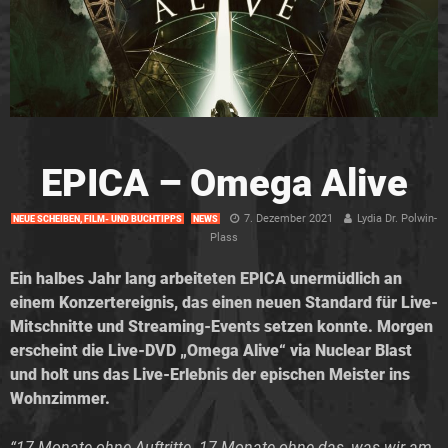
EPICA – Omega Alive
7. Dezember 2021
Lydia Dr. Polwin-
NEUE SCHEIBEN, FILM- UND BUCHTIPPS
NEWS
Plass
Ein halbes Jahr lang arbeiteten EPICA unermüdlich an
einem Konzertereignis, das einen neuen Standard für Live-
Mitschnitte und Streaming-Events setzen konnte. Morgen
erscheint die Live-DVD „Omega Alive“ via Nuclear Blast
und holt uns das Live-Erlebnis der epischen Meister ins
Wohnzimmer.
“17 Monate ohne Auftritte. 17 Monate ohne das, was wir am