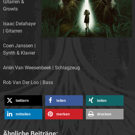
Gitarren &
Growls
Isaac Delahaye
| Gitarren
Coen Janssen |
Synth & Klavier
Ariën Van Weesenbeek | Schlagzeug
Rob Van Der Loo | Bass
twittern
teilen
teilen
mitteilen
merken
drucken
Ähnliche Beiträge: