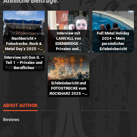
Ähnliche Beiträge:
Interview mit
Full Metal Holiday
Nachbericht +
LANVALL von
2024 – Mein
Fotostrecke: Rock &
EDENBRIDGE –
persönlicher
Metal Day’z 2025 –…
Privates und…
Erlebnisbericht
Interview mit Gus G. –
Teil 1 – Privates und
Berufliches
Erlebnisbericht und
FOTOSTRECKE vom
ROCKHARZ 2025 –…
ABOUT AUTHOR
Reviews