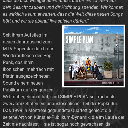
dass du dich weniger allein fühlst, die dir ein Lächeln auf
dein Gesicht zaubern und dir Hoffnung spenden. Wir können
es wirklich kaum erwarten, dass die Welt diese neuen Songs
hört und wir sie überall live spielen dürfen.
“
Seit ihrem Aufstieg im
neuen Jahrtausend zum
MTV-Superstar durch das
Wiederaufleben des Pop-
Punk, das ihren
ikonischen, mehrfach mit
Platin ausgezeichneten
Sound einem neuen
Publikum auf der ganzen
Welt nahegebracht hat, sind SIMPLE PLAN seit mehr als
zwei Jahrzehnten ein unauslöschlicher Teil der Popkultur.
Das 1999 in Montreal gegründete Quartett genießt die
seltene Art von Künstler-Publikum-Dynamik, die im Laufe der
Zeit nie nachlässt – sie ist sogar noch gewachsen, da