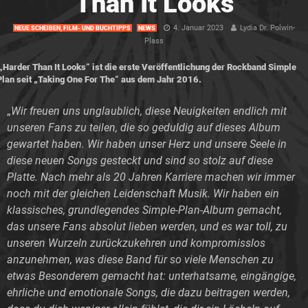
Than It Looks
4. Januar 2023
Lydia Dr. Polwin-
NEUE SCHEIBEN, FILM- UND BUCHTIPPS
NEWS
Plass
„Harder Than It Looks“ ist die erste Veröffentlichung der Rockband Simple
Plan seit „Taking One For The“ aus dem Jahr 2016.
„
Wir freuen uns unglaublich, diese Neuigkeiten endlich mit
unseren Fans zu teilen, die so geduldig auf dieses Album
gewartet haben. Wir haben unser Herz und unsere Seele in
diese neuen Songs gesteckt und sind so stolz auf diese
Platte. Nach mehr als 20 Jahren Karriere machen wir immer
noch mit der gleichen Leidenschaft Musik. Wir haben ein
klassisches, grundlegendes Simple-Plan-Album gemacht,
das unsere Fans absolut lieben werden, und es war toll, zu
unseren Wurzeln zurückzukehren und kompromisslos
anzunehmen, was diese Band für so viele Menschen zu
etwas Besonderem gemacht hat: unterhatsame, eingängige,
ehrliche und emotionale Songs, die dazu beitragen werden,