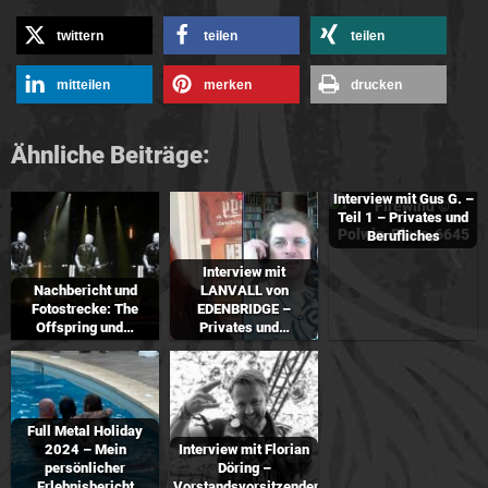
twittern
teilen
teilen
mitteilen
merken
drucken
Ähnliche Beiträge:
Interview mit Gus G. –
Teil 1 – Privates und
Berufliches
Interview mit
Nachbericht und
LANVALL von
Fotostrecke: The
EDENBRIDGE –
Offspring und…
Privates und…
Full Metal Holiday
2024 – Mein
Interview mit Florian
persönlicher
Döring –
Erlebnisbericht
Vorstandsvorsitzender…