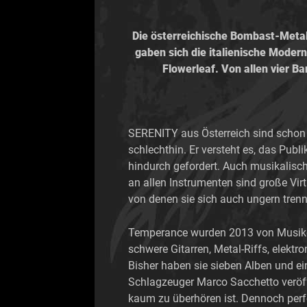
Die österreichische Bombast-Metal
gaben sich die italienische Mod
Flowerleaf. Von allen vier 
SERENITY aus Österreich sind schon 
schlechthin. Er versteht es, das Pu
hindurch gefordert. Auch musikalisc
an allen Instrumenten sind große Vi
von denen sie sich auch ungern tren
Temperance wurden 2013 von Musiker
schwere Gitarren, Metal-Riffs, elekt
Bisher haben sie sieben Alben und ein
Schlagzeuger Marco Sacchetto veröff
kaum zu überhören ist. Dennoch perf