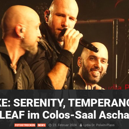
: SERENITY, TEMPERANC
EAF im Colos-Saal Ascha
23. Februar 2024
Lydia Dr. Polwin-Plass
FOTOSTRECKEN
NEWS