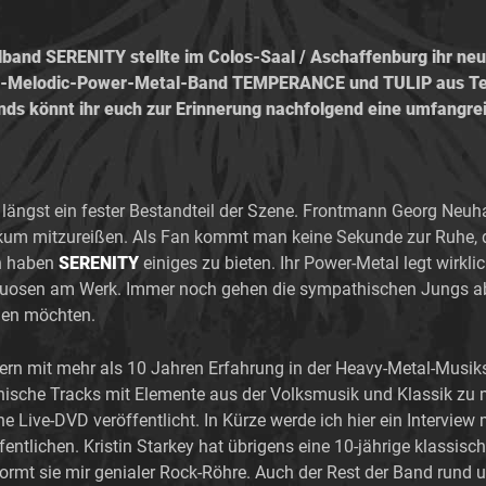
band SERENITY stellte im Colos-Saal / Aschaffenburg ihr n
ern-Melodic-Power-Metal-Band TEMPERANCE und TULIP aus Te
Bands könnt ihr euch zur Erinnerung nachfolgend eine umfan
längst ein fester Bestandteil der Szene. Frontmann Georg Neuh
blikum mitzureißen. Als Fan kommt man keine Sekunde zur Ruhe,
h haben
SERENITY
einiges zu bieten. Ihr Power-Metal legt wirkl
rtuosen am Werk. Immer noch gehen die sympathischen Jungs abe
nen möchten.
n mit mehr als 10 Jahren Erfahrung in der Heavy-Metal-Musik
ronische Tracks mit Elemente aus der Volksmusik und Klassik zu 
e Live-DVD veröffentlicht. In Kürze werde ich hier ein Interview 
entlichen. Kristin Starkey hat übrigens eine 10-jährige klassi
ormt sie mir genialer Rock-Röhre. Auch der Rest der Band run