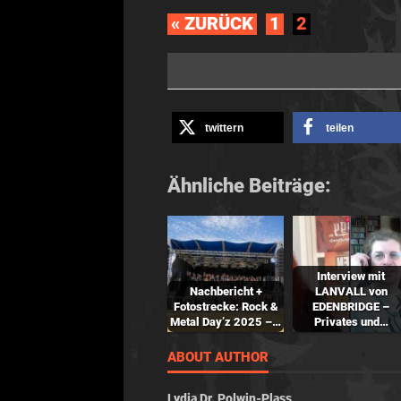
« ZURÜCK
1
2
twittern
teilen
Ähnliche Beiträge:
Interview mit
Nachbericht +
LANVALL von
Fotostrecke: Rock &
EDENBRIDGE –
Metal Day’z 2025 –…
Privates und…
ABOUT AUTHOR
Lydia Dr. Polwin-Plass