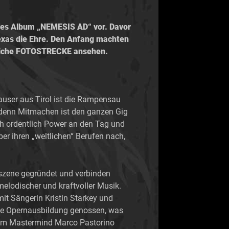
eues Album „NEMESIS AD“ vor. Davor
xas die Ehre. Den Anfang machten
greiche FOTOSTRECKE ansehen.
auser aus Tirol ist die Rampensau
 denn Mitmachen ist den ganzen Gig
ich ordentlich Power an den Tag und
r ihren „weltlichen“ Berufen nach,
szene gegründet und verbinden
melodischer und kraftvoller Musik.
mit Sängerin Kristin Starkey und
sche Opernausbildung genossen, was
d um Mastermind Marco Pastorino