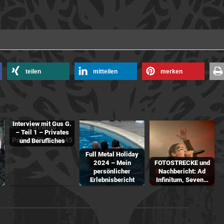
teilen
mitteilen
merken
Interview mit Gus G.
– Teil 1 – Privates
und Berufliches
Full Metal Holiday
2024 – Mein
FOTOSTRECKE und
persönlicher
Nachbericht: Ad
Erlebnisbericht
Infinitum, Seven…