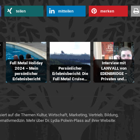
teilen
mitteilen
merken
.
Full Metal Holiday
Interview mit
2024 – Mein
Persönlicher
LANVALL von
persönlicher
Erlebnisbericht: Die
EDENBRIDGE –
Erlebnisbericht
Full Metal Cruise…
Privates und…
siert auf die Themen Kultur, Wirtschaft, Marketing, Vertrieb, Bildung,
ernativmedizin. Mehr über Dr. Lydia Polwin-Plass auf ihrer Website: