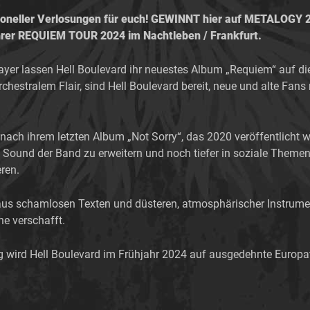
oneller Verlosungen für euch! GEWINNT hier auf METALOGY 2 
rer REQUIEM TOUR 2024 im Nachtleben / Frankfurt.
ayer lassen Hell Boulevard ihr neuestes Album „Requiem“ auf di
chestralem Flair, sind Hell Boulevard bereit, neue und alte Fa
nach ihrem letzten Album „Not Sorry“, das 2020 veröffentlicht 
en Sound der Band zu erweitern und noch tiefer in soziale Them
ren.
aus schamlosen Texten und düsteren, atmosphärischer Instrument
e verschafft.
g wird Hell Boulevard im Frühjahr 2024 auf ausgedehnte Europ