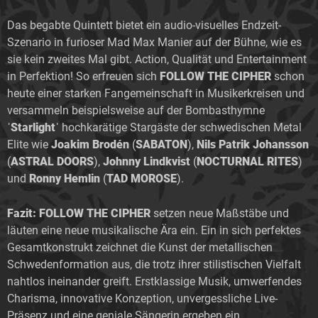
Das begabte Quintett bietet ein audio-visuelles Endzeit-
Szenario in furioser Mad Max Manier auf der Bühne, wie es
sie kein zweites Mal gibt. Action, Qualität und Entertainment
in Perfektion! So erfreuen sich
FOLLOW THE CIPHER
schon
heute einer starken Fangemeinschaft in Musikerkreisen und
versammeln beispielsweise auf der Bombasthymne
ˈStarlightˈ
hochkarätige Stargäste der schwedischen Metal
Elite wie
Joakim Brodén
(
SABATON
),
Nils Patrik Johansson
(
ASTRAL DOORS
),
Johnny Lindkvist
(
NOCTURNAL RITES
)
und
Ronny Hemlin
(
TAD MOROSE
).
Fazit:
FOLLOW THE CIPHER
setzen neue Maßstäbe und
läuten eine neue musikalische Ära ein. Ein in sich perfektes
Gesamtkonstrukt zeichnet die Kunst der metallischen
Schwedenformation aus, die trotz ihrer stilistischen Vielfalt
nahtlos ineinander greift. Erstklassige Musik, umwerfendes
Charisma, innovative Konzeption, unvergessliche Live-
Präsenz und eine geniale Sängerin ergeben ein