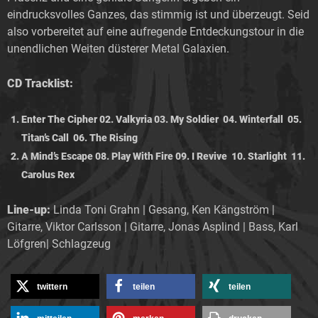
eindrucksvolles Ganzes, das stimmig ist und überzeugt. Seid
also vorbereitet auf eine aufregende Entdeckungstour in die
unendlichen Weiten düsterer Metal Galaxien.
CD Tracklist:
Enter The Cipher 02. Valkyria 03. My Soldier 04. Winterfall 05.
Titan’s Call 06. The Rising
A Mind’s Escape 08. Play With Fire 09. I Revive 10. Starlight 11.
Carolus Rex
Line-up:
Linda Toni Grahn | Gesang, Ken Kängström |
Gitarre, Viktor Carlsson | Gitarre, Jonas Asplind | Bass, Karl
Löfgren| Schlagzeug
twittern
teilen
teilen