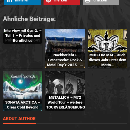
mitteilen
merken
drucken
Ähnliche Beiträge:
Interview mit Gus G. –
Teil 1 – Privates und
Berufliches
Nachbericht +
MOSH IM MAI – auch
Fotostrecke: Rock &
dieses Jahr unter dem
Metal Day’z 2025 –…
Motto…
METALLICA – M72
SONATA ARCTICA –
World Tour – weitere
Clear Cold Beyond
TOURVERLÄNGERUNG
ABOUT AUTHOR