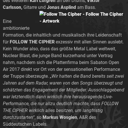
des Weiteren
Karl Löfgren
an den
Drums,
Viktor
Carlsson,
Gitarre und
Jonas Asplind
am
Bass.
Eine
ambitionierte
Formation, die inhaltlich und musikalisch ihre Leidenschaft
für
FOLLOW THE CIPHER
exzessiv mit allen Sinnen auslebt.
Kein Wunder also, dass das größte Metal Label weltweit,
Nuclear Blast, die junge Band kurzerhand unter Vertrag
nahm, nachdem sich die Plattenfirma beim Sabaton Open
Air 2017 direkt vor Ort von der sensationellen Performance
der Truppe überzeugte.
„Wir hatten die Band bereits seit zwei
Jahren auf dem Radar, waren von den Songs überzeugt und
schätzten das Engagement der Mitglieder. Ausschlaggebend
war letztendlich dann wirklich ihre herausragende Live-
Performance, die nur allzu deutlich machte, dass FOLLOW
THE CIPHER wirklich alles besitzen, um langfristig
durchzustarten“
, so
Markus Wosgien
, A&R des
Süddeutschen Labels.