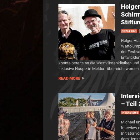
Holger
Schirm
Stiftu
DIES & DAS
Holger Hüb
Wattolümpi
der Festiv
Entwicklun
konnte bereits an die Westküstenkliniken und
inklusive Hospiz in Meldorf überreicht werden.
READ MORE
Inter
– Teil 
INTERVIEWS
Michael un
Interview
Initiator v
dem Jens v