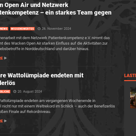
n Open Air und Netzwerk
tenkompetenz – ein starkes Team gegen
26. November 2024
NEWS
WISSENSWERTES
enarbeit mit dem Netzwerk Patientenkompetenz e.V. nimmt das
 des Wacken Open Air starken Einfluss auf die Aktivitäten zur
Krebsbetroffe in Norddeutschland und darüber hinaus.
RE
re Wattolümpiade endeten mit
LAST
erlös
20. August 2024
BLICKE
Wattolümpiade endeten am vergangenen Wochenende in
l nicht nur mit einem Weltrekord im Schlick – auch der Benefizerlös
oßen Finale auf Rekordniveau.
RE