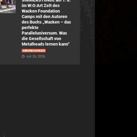
SIGNIERSTUNDE am 1. 8.
im W:O:Art Zelt des
Wacken Foundation
Camps mit den Autoren
des Buchs „Wacken – das
perfekte
Paralleluniversum. Was
die Gesellschaft von
Metalheads lernen kann“
ANKÜNDIGUNGEN
Juli 26, 2026