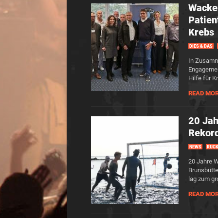
Wacke
Patien
Krebs
DIES & DAS
In Zusamm
Engagement
Hilfe für 
READ MO
20 Jah
Rekord
NEWS
RÜCK
20 Jahre 
Brunsbütte
lag zum gr
READ MO