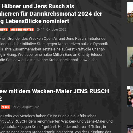
 Hübner und Jens Rusch als
herren für Darmkrebsmonat 2024 der
ng LebensBlicke nominiert
11. Oktober 2023
NEWS
WISSENSWERTES
ner, Gründer des Wacken Open Air und Jens Rusch, Initiator der
ade und der Initiative Stark gegen Krebs setzen auf die Dynamik
als. Ihre Zusammenarbeit setzte eine äußerst kraftvolle Charity-
g in Gang. Weit über eine halbe Million Euro an Charity-Erlösen
 die Schleswig-Holsteinische Krebsgesellschaft sowie das
view mit dem Wacken-Maler JENS RUSCH
2
23. August 2021
NEWS
d Lydia von Metalogy haben für ihr Buch ein ausführliches
 mit JENS RUSCH, dem renommierten Wacken- und Szene-Maler und
on „Lautstark gegen Krebs“ geführt. Hier der erste von 4 Teilen, in
on seiner eigenen Krebserkrankung spricht, von der Gründung des