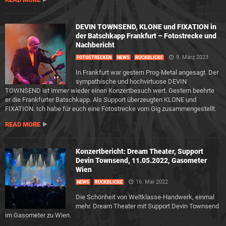
DEVIN TOWNSEND, KLONE und FIXATION in
der Batschkapp Frankfurt – Fotostrecke und
Nachbericht
9. März 2023
FOTOSTRECKEN
NEWS
RÜCKBLICKE
In Frankfurt war gestern Prog-Metal angesagt. Der
sympathische und hochvirtuose DEVIN
TOWNSEND ist immer wieder einen Konzertbesuch wert. Gestern beehrte
er die Frankfurter Batschkapp. Als Support überzeugten KLONE und
FIXATION. Ich habe für euch eine Fotostrecke vom Gig zusammengestellt.
READ MORE
Konzertbericht: Dream Theater, Support
Devin Townsend, 11.05.2022, Gasometer
Wien
16. Mai 2022
NEWS
RÜCKBLICKE
Die Schönheit von Weltklasse-Handwerk, einmal
mehr. Dream Theater mit Support Devin Townsend
im Gasometer zu Wien.