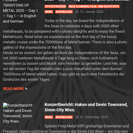
FOTOSTRECKEN
NEUE SCHEIBEN, FILM- UND BUCHTIPPS
12. Januar 2020
NEWS
RÜCKBLICKE
Today is the day, we board the Independence of
the Seas to celebrate 4 days with 3000 other
metalheads, to be pampered with culinary delights and to enjoy the finest
Metalmusic. Read what we experienced on the first day of the luxury
metallic cruise under the 70000tons of Metal banner. There is also a photo
gallery of the impressions of the first day.
Heute ist es soweit, wir gehen an Bord der Independence of the Seas, um
mit 3000 weiteren Metalheads 4 Tage lang zu feiern, sich kulinarisch
verwöhnen zu lassen und Musik vom Feinsten zu genießen. Lest hier, was
wir am ersten Tag der metallischen Luxus-Kreuzfahrt unter dem Banner
70000tons of Metal erlebt haben. Dazu gibt es auch eine Fotostrecke der
Eindrücke des ersten Tages.
READ MORE
Konzertbericht: Haken und Devin Townsend,
Simm City Wien.
21. Dezember 2019
NEWS
RÜCKBLICKE
Spitzen Prog-Metal trifft großartige Entertainer und
Freigeist. Haken und Devin Townsend in der Simm City Wien – ein Gig vom