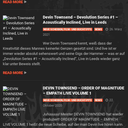
READ MORE
Devin Townsend – Devolution Series #1 –
Acoustically Inclined, Live in Leeds
26. März
NEUE SCHEIBEN, FILM- UND BUCHTIPPS
NEWS
2021
Wer Devin Townsend kennt, weiß dass der
Kreativität dieses Mannes keinerlei Genzen gesetzt sind. Und live ist er
immer wieder absolut sehenswert und seine Gigs der Hammer – was er auf
„Devolution Series #1 – Acoustically Inclined“, Live in Leeds wieder ganz
klar unter Beweis stellt.
READ MORE
DEVIN TOWNSEND – ORDER OF MAGNITUDE
– EMPATH LIVE VOLUME 1
22.
NEUE SCHEIBEN, FILM- UND BUCHTIPPS
NEWS
Oktober 2020
Juhuuuuu! Meister DEVIN TOWNSEND hat wieder
produziert! ORDER OF MAGNITUDE – EMPATH
LIVE VOLUME 1 heißt die neue Scheibe, auf der man Devin live hören kann.