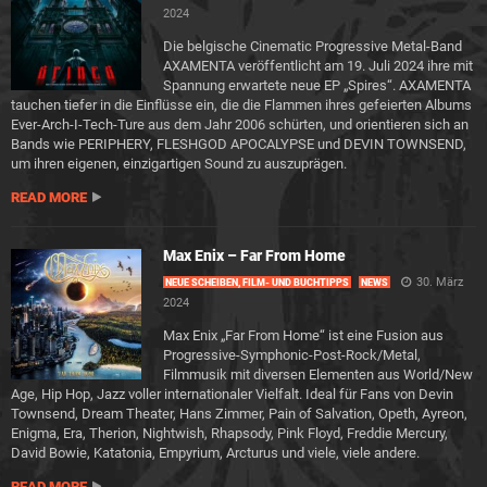
2024
Die belgische Cinematic Progressive Metal-Band
AXAMENTA veröffentlicht am 19. Juli 2024 ihre mit
Spannung erwartete neue EP „Spires“. AXAMENTA
tauchen tiefer in die Einflüsse ein, die die Flammen ihres gefeierten Albums
Ever-Arch-I-Tech-Ture aus dem Jahr 2006 schürten, und orientieren sich an
Bands wie PERIPHERY, FLESHGOD APOCALYPSE und DEVIN TOWNSEND,
um ihren eigenen, einzigartigen Sound zu auszuprägen.
READ MORE
Max Enix – Far From Home
30. März
NEUE SCHEIBEN, FILM- UND BUCHTIPPS
NEWS
2024
Max Enix „Far From Home“ ist eine Fusion aus
Progressive-Symphonic-Post-Rock/Metal,
Filmmusik mit diversen Elementen aus World/New
Age, Hip Hop, Jazz voller internationaler Vielfalt. Ideal für Fans von Devin
Townsend, Dream Theater, Hans Zimmer, Pain of Salvation, Opeth, Ayreon,
Enigma, Era, Therion, Nightwish, Rhapsody, Pink Floyd, Freddie Mercury,
David Bowie, Katatonia, Empyrium, Arcturus und viele, viele andere.
READ MORE