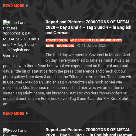
READ MORE
Report and Pictures: 70000TONS OF METAL
2020 – Day 3 und 4 – Tag 3 und 4 – in English
and German
FOTOSTRECKEN
NEUE SCHEIBEN, FILM- UND BUCHTIPPS
15. Januar 2020
NEWS
RÜCKBLICKE
The third day we spent in Cozumel in Mexico. And
on day 4 everyone tried to take as much music as
possible with them. Read here what we experienced on the third and fourth
day, a little bit of statistics from the press conference and check out our
photo gallery from days 3 and 4 on the 70k cruise. Am dritten Tag legten wir
in Cozumel / Mexico an. Und an Tag 4 versuchten alle noch so viel wie
möglich an Musikgenuss mitzunehmen. Lest hier, was wir am dritten und
vierten Tag erlebt haben, ein bisschen Statistik von der Pressekonferenz
und seht euch unsere Fotostrecke von Tag 3 und 4 auf der 70k Kreuzfahrt
an.
READ MORE
Report and Pictures: 70000TONS OF METAL
2020 – Day 1 – Tag 1 – in English and German