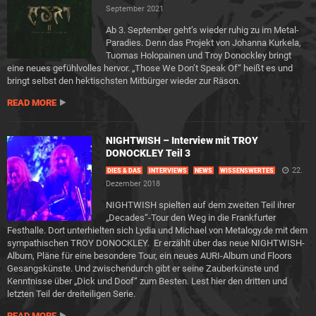
September 2021
Ab 3. September geht’s wieder ruhig zu im Metal-
Paradies. Denn das Projekt von Johanna Kurkela,
Tuomas Holopainen und Troy Donockley bringt
eine neues gefühlvolles hervor. „Those We Don’t Speak Of“ heißt es und
bringt selbst den hektischsten Mitbürger wieder zur Räson.
READ MORE
NIGHTWISH – Interview mit TROY
DONOCKLEY Teil 3
22.
DIES & DAS
INTERVIEWS
NEWS
WISSENSWERTES
Dezember 2018
NIGHTWISH spielten auf dem zweiten Teil ihrer
„Decades“-Tour den Weg in die Frankfurter
Festhalle. Dort unterhielten sich Lydia und Michael von Metalogy.de mit dem
sympathischen TROY DONOCKLEY. Er erzählt über das neue NIGHTWISH-
Album, Pläne für eine besondere Tour, ein neues AURI-Album und Floors
Gesangskünste. Und zwischendurch gibt er seine Zauberkünste und
Kenntnisse über „Dick und Doof“ zum Besten. Lest hier den dritten und
letzten Teil der dreiteiligen Serie.
READ MORE