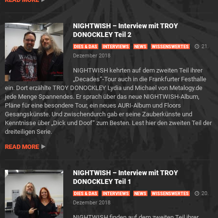
NIGHTWISH – Interview mit TROY
DONOCKLEY Teil 2
21.
DIES & DAS
INTERVIEWS
NEWS
WISSENSWERTES
Dezember 2018
NIGHTWISH kehrten auf dem zweiten Teil ihrer
„Decades“-Tour auch in die Frankfurter Festhalle
ein. Dort erzählte TROY DONOCKLEY Lydia und Michael von Metalogy.de
jede Menge Spannendes. Er sprach über das neue NIGHTWISH-Album,
Pläne für eine besondere Tour, ein neues AURI-Album und Floors
Gesangskünste. Und zwischendurch gab er seine Zauberkünste und
Kenntnisse über „Dick und Doof“ zum Besten. Lest hier den zweiten Teil der
dreiteiligen Serie.
READ MORE
NIGHTWISH – Interview mit TROY
DONOCKLEY Teil 1
20.
DIES & DAS
INTERVIEWS
NEWS
WISSENSWERTES
Dezember 2018
NIGHTWISH finden auf dem zweiten Teil ihrer