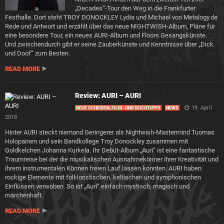
„Decades“-Tour den Weg in die Frankfurter
Festhalle. Dort steht TROY DONOCKLEY Lydia und Michael von Metalogy.de
Rede und Antwort und erzählt über das neue NIGHTWISH-Album, Pläne für
eine besondere Tour, ein neues AURI-Album und Floors Gesangskünste.
Und zwischendurch gibt er seine Zauberkünste und Kenntnisse über „Dick
und Doof“ zum Besten.
READ MORE
Review: AURI – AURI
19. April
NEUE SCHEIBEN, FILM- UND BUCHTIPPS
NEWS
2018
Hinter AURI steckt niemand Geringerer als Nightwish-Mastermind Tuomas
Holopainen und sein Bandkollege Troy Donockley zusammen mit
Goldkelchen Johanna Kurkela. Ihr Debüt-Album „Auri“ ist eine fantastische
Traumreise bei der die musikalischen Ausnahmekönner ihrer Kreativität und
ihrem instrumentalen Können freien Lauf lassen konnten. AURI haben
rockige Elemente mit folkloristischen, keltischen und symphonischen
Einflüssen verwoben. So ist „Auri“ einfach mystisch, magisch und
märchenhaft.
READ MORE