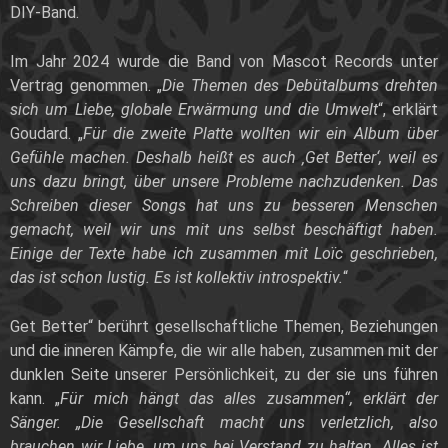
DIY-Band.
Im Jahr 2024 wurde die Band von Mascot Records unter
Vertrag genommen. „
Die Themen des Debütalbums drehten
sich um Liebe, globale Erwärmung und die Umwelt
“, erklärt
Goudard. „
Für die zweite Platte wollten wir ein Album über
Gefühle machen. Deshalb heißt es auch ‚Get Better‘, weil es
uns dazu bringt, über unsere Probleme nachzudenken. Das
Schreiben dieser Songs hat uns zu besseren Menschen
gemacht, weil wir uns mit uns selbst beschäftigt haben.
Einige der Texte habe ich zusammen mit Loïc geschrieben,
das ist schon lustig. Es ist kollektiv introspektiv.
“
Get Better“ berührt gesellschaftliche Themen, Beziehungen
und die inneren Kämpfe, die wir alle haben, zusammen mit der
dunklen Seite unserer Persönlichkeit, zu der sie uns führen
kann. „
Für mich hängt das alles zusammen“, erklärt der
Sänger. „Die Gesellschaft macht uns verletzlich, also
brauchen wir Liebe, um uns bei Verstand zu halten. Alles ist