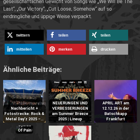
gesellschaftlichen Gewicht von Songs wie „We Will Be The
Last“, „Our Victory“, „Cut Loose, Somehow“ auf so
eindringliche und üppige Weise verpackt.
twittern
teilen
teilen
mitteilen
merken
drucken
Ähnliche Beiträge:
NEUERUNGEN UND
APRIL ART am
Nachbericht +
VERBESSERUNGEN
12.12.26 in der
Fotostrecke: Rock &
am Summer Breeze
Batschkapp
ANGRA
Metal Day’z 2025 –…
2025 | Lineup
Frankfurt
–
Cycles
Of Pain