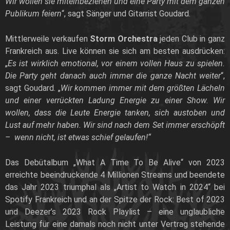
Wir wollen sie miteinbeziehen und eine Party mit dem ganzen
Publikum feiern
“, sagt Sänger und Gitarrist Goudard.
Mittlerweile verkaufen
Storm Orchestra
jeden Club in ganz
Frankreich aus. Live können sie sich am besten ausdrücken:
„
Es ist wirklich emotional, vor einem vollen Haus zu spielen.
Die Party geht danach auch immer die ganze Nacht weiter
“,
sagt Goudard.
„
Wir kommen immer mit dem größten Lächeln
und einer verrückten Ladung Energie zu einer Show. Wir
wollen, dass die Leute Energie tanken, sich austoben und
Lust auf mehr haben. Wir sind nach dem Set immer erschöpft
– wenn nicht, ist etwas schief gelaufen!“
Das Debütalbum „What A Time To Be Alive“ von 2023
erreichte beeindruckende 4 Millionen Streams und beendete
das Jahr 2023 triumphal als „Artist to Watch in 2024“ bei
Spotify Frankreich und an der Spitze der Rock: Best of 2023
und Deezer’s 2023 Rock Playlist – eine unglaubliche
Leistung für eine damals noch nicht unter Vertrag stehende