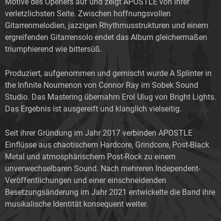
Motive des Openers auf und zeigt APOSTLE von ihrer
verletzlichsten Seite. Zwischen hoffnungsvollen
Gitarrenmelodien, jazzigen Rhythmusstrukturen und einem
ergreifenden Gitarrensolo endet das Album gleichermaßen
triumphierend wie bittersüß.
Produziert, aufgenommen und gemischt wurde A Splinter in
the Infinite Noumenon von Connor Ray im Sobek Sound
Studio. Das Mastering übernahm Erol Ulug von Bright Lights.
Das Ergebnis ist ausgereift und klanglich vielseitig.
Seit ihrer Gründung im Jahr 2017 verbinden APOSTLE
Einflüsse aus chaotischem Hardcore, Grindcore, Post-Black
Metal und atmosphärischem Post-Rock zu einem
unverwechselbaren Sound. Nach mehreren Independent-
Veröffentlichungen und einer einschneidenden
Besetzungsänderung im Jahr 2021 entwickelte die Band ihre
musikalische Identität konsequent weiter.