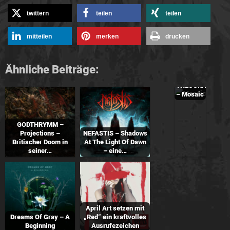
twittern
teilen
teilen
mitteilen
merken
drucken
Ähnliche Beiträge:
THEOCRACY
– Mosaic
GODTHRYMM –
Projections –
NEFASTIS – Shadows
Britischer Doom in
At The Light Of Dawn
seiner…
– eine…
April Art setzen mit
Dreams Of Gray – A
„Red“ ein kraftvolles
Beginning
Ausrufezeichen