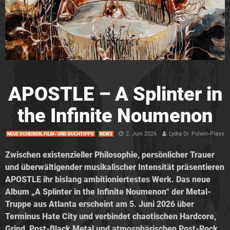
APOSTLE – A Splinter in
the Infinite Noumenon
2. Juni 2026
Lydia Dr. Polwin-Plass
NEUE SCHEIBEN, FILM- UND BUCHTIPPS
NEWS
Zwischen existenzieller Philosophie, persönlicher Trauer
und überwältigender musikalischer Intensität präsentieren
APOSTLE ihr bislang ambitioniertestes Werk. Das neue
Album „A Splinter in the Infinite Noumenon“ der Metal-
Truppe aus Atlanta erscheint am 5. Juni 2026 über
Terminus Hate City und verbindet chaotischen Hardcore,
Grind, Post-Black Metal und atmosphärischen Post-Rock