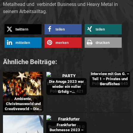
Metalhead und verbindet Business und Heavy Metal in
seinem Arbeitsalltag.
twittern
teilen
teilen
mitteilen
merken
drucken
Ähnliche Beiträge:
Interview mit Gus G. –
Teil 1 – Privates und
Die Anuga 2023 war
Berufliches
wieder ein voller
Erfolg –…
Ambiente,
Christmasworld und
Creativeworld – Die…
Frankfurter
Buchmesse 2023 –