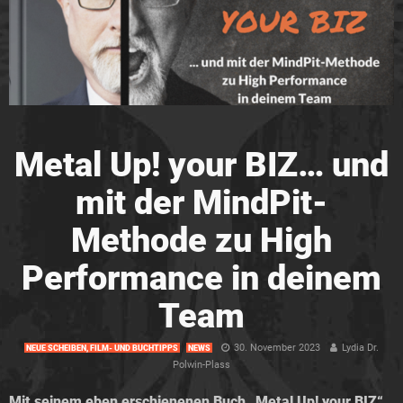
Metal Up! your BIZ… und
mit der MindPit-
Methode zu High
Performance in deinem
Team
30. November 2023
Lydia Dr.
NEUE SCHEIBEN, FILM- UND BUCHTIPPS
NEWS
Polwin-Plass
Mit seinem eben erschienenen Buch „Metal Up! your BIZ“