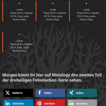
Judas
Judas
Judas
Priest_W:O:A_Wacken
Priest_W:O:A_Wacken
Priest_W:O:A_Wacken
2018_Foto_Lydia
2018_Foto_Lydia
2018_Foto_Lydia
Polwin-Plass
Polwin-Plass
Polwin-Plass
Judas
Priest_W:O:A_Wacken
2018_Foto_Lydia
Polwin-Plass
Morgen könnt ihr hier auf Metalogy den zweiten Teil
der dreiteiligen Fotostecken-Serie sehen.
twittern
teilen
teilen
mitteilen
merken
drucken