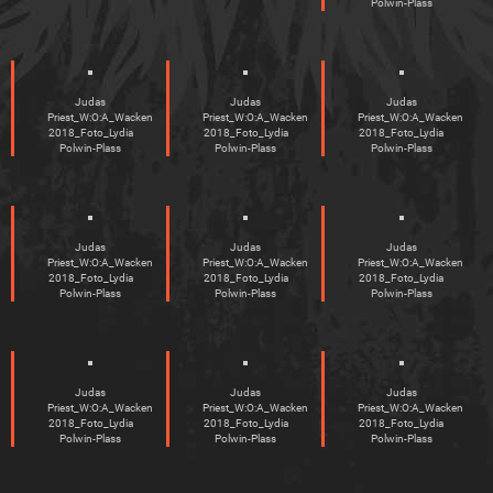
Polwin-Plass
Judas
Judas
Judas
Priest_W:O:A_Wacken
Priest_W:O:A_Wacken
Priest_W:O:A_Wacken
2018_Foto_Lydia
2018_Foto_Lydia
2018_Foto_Lydia
Polwin-Plass
Polwin-Plass
Polwin-Plass
Judas
Judas
Judas
Priest_W:O:A_Wacken
Priest_W:O:A_Wacken
Priest_W:O:A_Wacken
2018_Foto_Lydia
2018_Foto_Lydia
2018_Foto_Lydia
Polwin-Plass
Polwin-Plass
Polwin-Plass
Judas
Judas
Judas
Priest_W:O:A_Wacken
Priest_W:O:A_Wacken
Priest_W:O:A_Wacken
2018_Foto_Lydia
2018_Foto_Lydia
2018_Foto_Lydia
Polwin-Plass
Polwin-Plass
Polwin-Plass