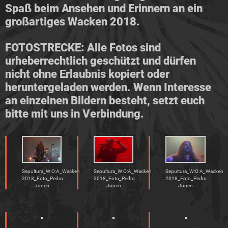
Spaß beim Ansehen und Erinnern an ein
großartiges Wacken 2018.
FOTOSTRECKE: Alle Fotos sind
urheberrechtlich geschützt und dürfen
nicht ohne Erlaubnis kopiert oder
heruntergeladen werden. Wenn Interesse
an einzelnen Bildern besteht, setzt euch
bitte mit uns in Verbindung.
Sepultura_W:O:A_Wacken
Sepultura_W:O:A_Wacken
Sepultura_W:O:A_Wacken
2018_Foto_Pedro
2018_Foto_Pedro
2018_Foto_Pedro
Jonen
Jonen
Jonen