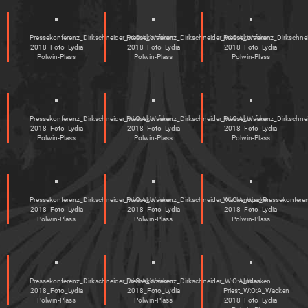
Pressekonferenz_Dirkschneider_W:O:A_Wacken
Pressekonferenz_Dirkschneider_W:O:A_Wacken
Pressekonferenz_Dirkschn
2018_Foto_Lydia
2018_Foto_Lydia
2018_Foto_Lydia
Polwin-Plass
Polwin-Plass
Polwin-Plass
Pressekonferenz_Dirkschneider_W:O:A_Wacken
Pressekonferenz_Dirkschneider_W:O:A_Wacken
Pressekonferenz_Dirkschn
2018_Foto_Lydia
2018_Foto_Lydia
2018_Foto_Lydia
Polwin-Plass
Polwin-Plass
Polwin-Plass
Pressekonferenz_Dirkschneider_W:O:A_Wacken
Pressekonferenz_Dirkschneider_W:O:A_Wacken
Wackenopa_Pressekonfere
2018_Foto_Lydia
2018_Foto_Lydia
2018_Foto_Lydia
Polwin-Plass
Polwin-Plass
Polwin-Plass
Pressekonferenz_Dirkschneider_W:O:A_Wacken
Pressekonferenz_Dirkschneider_W:O:A_Wacken
Judas
2018_Foto_Lydia
2018_Foto_Lydia
Priest_W:O:A_Wacken
Polwin-Plass
Polwin-Plass
2018_Foto_Lydia