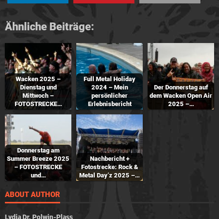
Ähnliche Beiträge:
Wacken 2025 –
Full Metal Holiday
Dienstag und
2024 – Mein
Der Donnerstag auf
Mittwoch –
persönlicher
dem Wacken Open Air
FOTOSTRECKE…
Erlebnisbericht
2025 –…
Donnerstag am
Summer Breeze 2025
Nachbericht +
– FOTOSTRECKE
Fotostrecke: Rock &
und…
Metal Day’z 2025 –…
ABOUT AUTHOR
Lydia Dr. Polwin-Plass