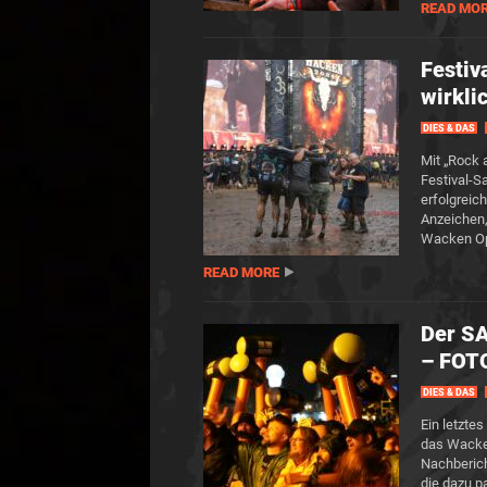
READ MO
Festiv
wirkli
DIES & DAS
Mit „Rock 
Festival-S
erfolgreic
Anzeichen,
Wacken Op
READ MORE
Der S
– FOT
DIES & DAS
Ein letzte
das Wacken
Nachberich
die dazu 