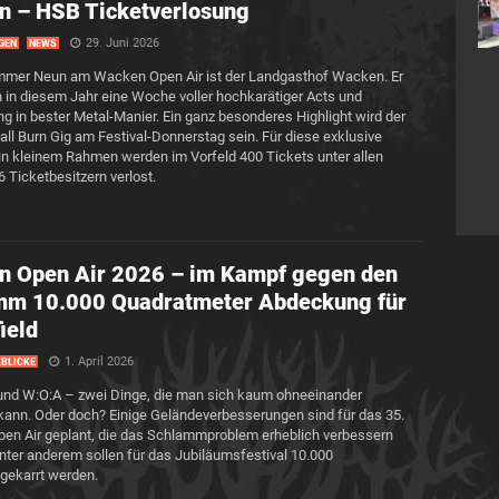
n – HSB Ticketverlosung
29. Juni 2026
GEN
NEWS
mer Neun am Wacken Open Air ist der Landgasthof Wacken. Er
h in diesem Jahr eine Woche voller hochkarätiger Acts und
ng in bester Metal-Manier. Ein ganz besonderes Highlight wird der
ll Burn Gig am Festival-Donnerstag sein. Für diese exklusive
n kleinem Rahmen werden im Vorfeld 400 Tickets unter allen
 Ticketbesitzern verlost.
n Open Air 2026 – im Kampf gegen den
mm 10.000 Quadratmeter Abdeckung für
ield
1. April 2026
BLICKE
nd W:O:A – zwei Dinge, die man sich kaum ohneeinander
 kann. Oder doch? Einige Geländeverbesserungen sind für das 35.
n Air geplant, die das Schlammproblem erheblich verbessern
nter anderem sollen für das Jubiläumsfestival 10.000
ngekarrt werden.