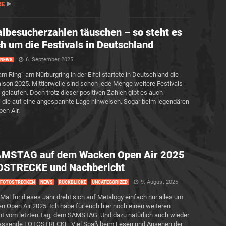
RE
albesucherzahlen täuschen – so steht es
ch um die Festivals in Deutschland
6. September 2025
NEWS
am Ring“ am Nürburgring in der Eifel startete in Deutschland die
aison 2025. Mittlerweile sind schon jede Menge weitere Festivals
h gelaufen. Doch trotz dieser positiven Zahlen gibt es auch
 die auf eine angespannte Lage hinweisen. Sogar beim legendären
en Air.
AMSTAG auf dem Wacken Open Air 2025
OSTRECKE und Nachbericht
9. August 2025
FOTOSTRECKEN
NEWS
RÜCKBLICKE
UNCATEGORIZED
s Mal für dieses Jahr dreht sich auf Metalogy einfach nur alles um
 Open Air 2025. Ich habe für euch hier noch einen weiteren
t vom letzten Tag, dem SAMSTAG. Und dazu natürlich auch wieder
passende FOTOSTRECKE. Viel Spaß beim Lesen und Ansehen der