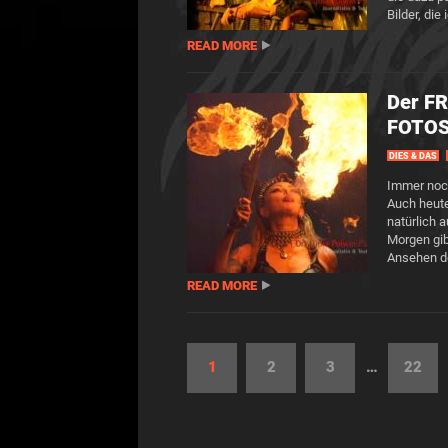
Bilder, di
READ MORE
Der FR
FOTOS
DIES & DAS
Immer noch
Auch heute
natürlich
Morgen gib
Ansehen de
READ MORE
1
2
3
…
22