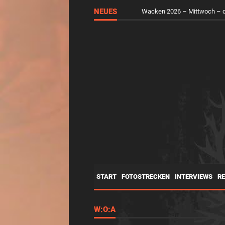
NEUES
RUNGHOLT – Virtuelle Kunst 
START
FOTOSTRECKEN
INTERVIEWS
R
W:O:A