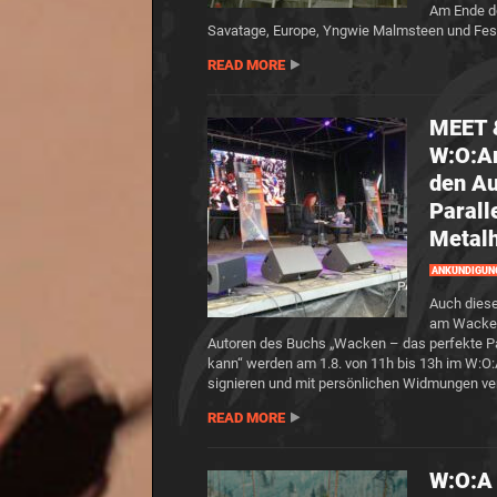
Am Ende de
Savatage, Europe, Yngwie Malmsteen und Fes
READ MORE
MEET 
W:O:Ar
den Au
Parall
Metalh
ANKÜNDIGUN
Auch dies
am Wacken 
Autoren des Buchs „Wacken – das perfekte Pa
kann“ werden am 1.8. von 11h bis 13h im W:O
signieren und mit persönlichen Widmungen v
READ MORE
W:O:A 