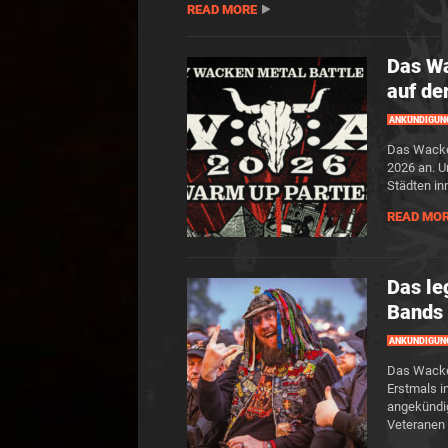
READ MORE
Das W
auf de
ANKÜNDIGUN
Das Wacken
2026 an. U
Städten in
READ MO
Das le
Bands 
ANKÜNDIGUN
Das Wacken
Erstmals i
angekündig
Veteranen 