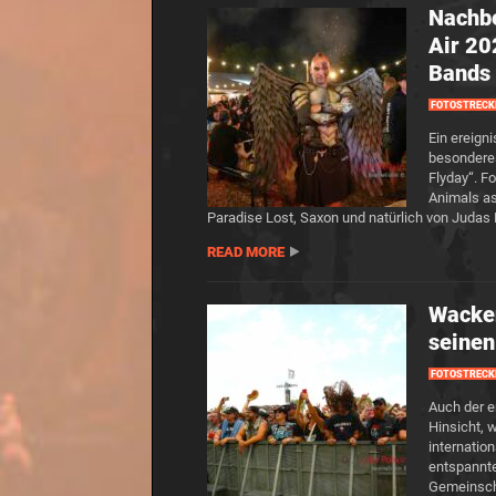
Nachbe
Air 2
Bands 
FOTOSTRECK
Ein ereign
besonderes 
Flyday“. F
Animals as
Paradise Lost, Saxon und natürlich von Judas 
READ MORE
Wacken
seine
FOTOSTRECK
Auch der er
Hinsicht, 
internatio
entspannte
Gemeinscha