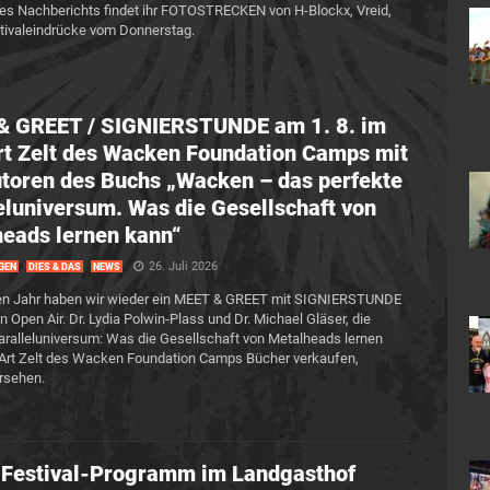
s Nachberichts findet ihr FOTOSTRECKEN von H-Blockx, Vreid,
tivaleindrücke vom Donnerstag.
& GREET / SIGNIERSTUNDE am 1. 8. im
t Zelt des Wacken Foundation Camps mit
toren des Buchs „Wacken – das perfekte
eluniversum. Was die Gesellschaft von
eads lernen kann“
26. Juli 2026
GEN
DIES & DAS
NEWS
en Jahr haben wir wieder ein MEET & GREET mit SIGNIERSTUNDE
Open Air. Dr. Lydia Polwin-Plass und Dr. Michael Gläser, die
ralleluniversum: Was die Gesellschaft von Metalheads lernen
:Art Zelt des Wacken Foundation Camps Bücher verkaufen,
ersehen.
Festival-Programm im Landgasthof