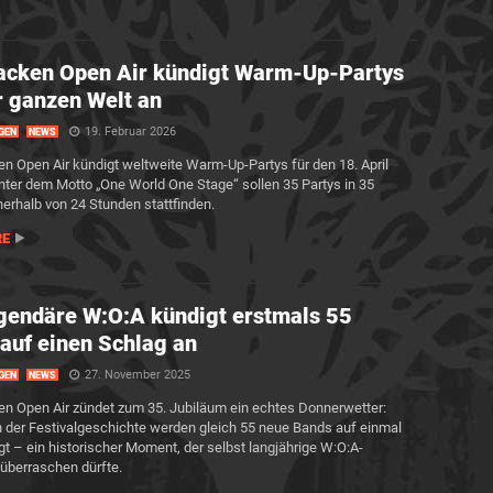
acken Open Air kündigt Warm-Up-Partys
r ganzen Welt an
19. Februar 2026
GEN
NEWS
 Open Air kündigt weltweite Warm-Up-Partys für den 18. April
nter dem Motto „One World One Stage“ sollen 35 Partys in 35
nerhalb von 24 Stunden stattfinden.
RE
gendäre W:O:A kündigt erstmals 55
auf einen Schlag an
27. November 2025
GEN
NEWS
 Open Air zündet zum 35. Jubiläum ein echtes Donnerwetter:
n der Festivalgeschichte werden gleich 55 neue Bands auf einmal
t – ein historischer Moment, der selbst langjährige W:O:A-
überraschen dürfte.