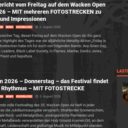
richt vom Freitag auf dem Wacken Open
026 – MIT mehreren FOTOSTRECKEN zu
und Impressionen
6. August 2026
EN
NEWS
RÜCKBLICKE
isreicher Tag, dieser Freitag auf dem Wacken Open Air. Ein ganz
Highlight des Tages war die alljährliche Metality-Aktion „Friday is
otostrecken habe ich für euch von folgenden Bands: Any Given Day,
 Leaders, Black Label Society, In Flames, Mantar, Danko Jones,
Priest und Sepultura.
LAST
 2026 – Donnerstag – das Festival findet
n Rhythmus – MIT FOTOSTRECKE
5. August 2026
EN
NEWS
RÜCKBLICKE
ste volle Festivaltag des 35. Wacken Open Air hielt in jeder
was die Jubiläumsausgabe versprach. Strahlender Sonnenschein,
nale Rock- und Metalgrößen, unvergessliche Premieren und
 Metalheads verwandelten den Holy Ground in einen Ort, an dem
ft, Leidenschaft und großartige Musik im Mittelpunkt standen.