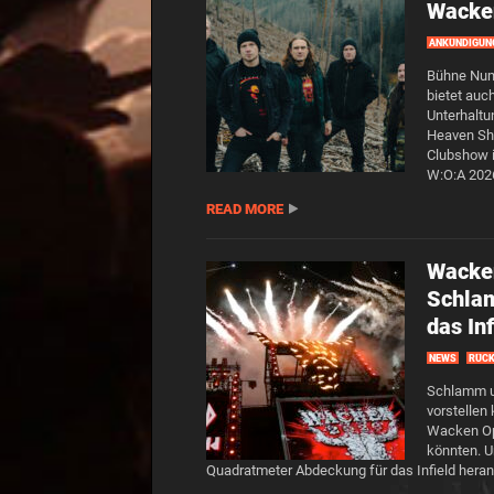
Wacke
ANKÜNDIGUN
Bühne Num
bietet auc
Unterhaltu
Heaven Sha
Clubshow i
W:O:A 2026
READ MORE
Wacke
Schla
das Inf
NEWS
RÜCK
Schlamm u
vorstellen
Wacken Ope
könnten. U
Quadratmeter Abdeckung für das Infield hera