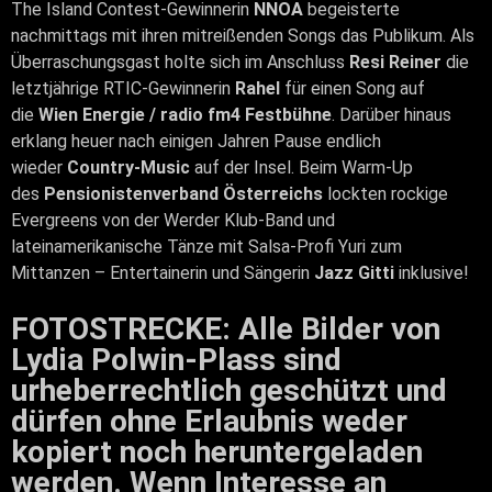
The Island Contest-Gewinnerin
NNOA
begeisterte
nachmittags mit ihren mitreißenden Songs das Publikum. Als
Überraschungsgast holte sich im Anschluss
Resi Reiner
die
letztjährige RTIC-Gewinnerin
Rahel
für einen Song auf
die
Wien Energie / radio fm4 Festbühne
. Darüber hinaus
erklang heuer nach einigen Jahren Pause endlich
wieder
Country-Music
auf der Insel. Beim Warm-Up
des
Pensionistenverband Österreichs
lockten rockige
Evergreens von der Werder Klub-Band und
lateinamerikanische Tänze mit Salsa-Profi Yuri zum
Mittanzen – Entertainerin und Sängerin
Jazz Gitti
inklusive!
FOTOSTRECKE: Alle Bilder von
Lydia Polwin-Plass sind
urheberrechtlich geschützt und
dürfen ohne Erlaubnis weder
kopiert noch heruntergeladen
werden. Wenn Interesse an