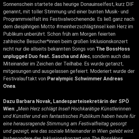
Sonnenschein startete das heurige Donauinselfest, kurz DIF
genannt, mit toller Stimmung und einer bunten Musik- und
Programmvielfalt ins Festivalwochenende. Es ließ ganz nach
dem diesjährigen Motto #meinherzschlägtinsel kein Herz im
Publikum unberührt. Schon früh am Morgen feierten
zahlreiche Besucher*innen beim großen Inklusionskonzert
nicht nur die allseits bekannten Songs von
The BossHoss
unplugged Duo feat. Sascha und Alec
, sondern auch das
Miteinander im Zeichen der Teilhabe. Es wurde getanzt,
mitgesungen und ausgelassen gefeiert. Moderiert wurde der
Festivalauftakt von
Paralympic Schwimmer Andreas
Onea
.
Dazu Barbara Novak, Landesparteisekretärin der SPÖ
Wien
: „
Mein Herz schlägt Insel! Hochkarätige Künstlerinnen
und Künstler und ein fantastisches Publikum haben heute für
eine herausragende Stimmung am Festivalfreitag gesorgt
und gezeigt, wie das soziale Miteinander in Wien gelebt wird.
Insbesondere das Inklusionskonzert von The BossHoss