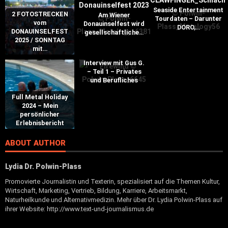
Seaside Entertainment
2 FOTOSTRECKEN
Am Wiener
Tourdaten – Darunter
vom
Donauinselfest wird
DORO,…
DONAUINSELFEST
gesellschaftliche…
2025 / SONNTAG
mit…
Interview mit Gus G.
– Teil 1 – Privates
und Berufliches
Full Metal Holiday
2024 – Mein
persönlicher
Erlebnisbericht
ABOUT AUTHOR
Lydia Dr. Polwin-Plass
Promovierte Journalistin und Texterin, spezialisiert auf die Themen Kultur,
Wirtschaft, Marketing, Vertrieb, Bildung, Karriere, Arbeitsmarkt,
Naturheilkunde und Alternativmedizin. Mehr über Dr. Lydia Polwin-Plass auf
ihrer Website: http://www.text-und-journalismus.de