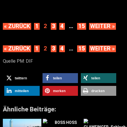
« ZURÜCK
1
2
3
4
…
15
WEITER »
« ZURÜCK
1
2
3
4
…
15
WEITER »
Quelle PM: DIF
twittern
teilen
teilen
mitteilen
merken
drucken
Ähnliche Beiträge: