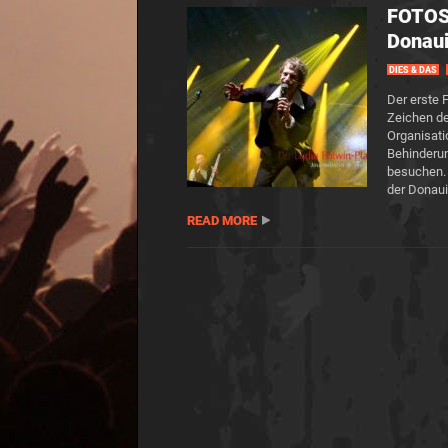
FOTOS
Donaui
DIES & DAS
Der erste 
Zeichen de
Organisati
Behinderun
besuchen. 
der Donaui
READ MORE