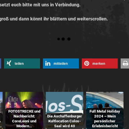
setzt euch bitte mit uns in Verbindung.
s groß und dann könnt ihr blättern und weiterscrollen.
teilen
mitteilen
merken
FOTOSTRECKE und
Full Metal Holiday
Nachbericht:
Die Aschaffenburger
2024 – Mein
&
CoreLeoni und
Kultlocation Colos-
persönlicher
…
Modern…
Saal wird 40
Erlebnisbericht