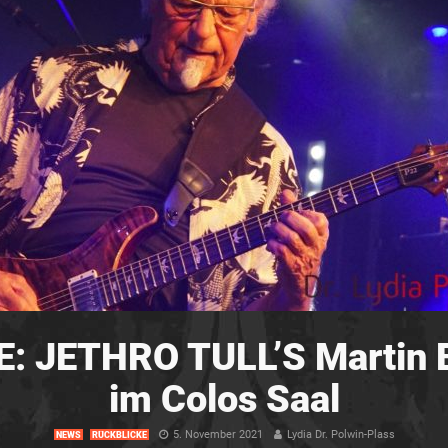
 JETHRO TULL’S Martin B
im Colos Saal
5. November 2021
Lydia Dr. Polwin-Plass
NEWS
RÜCKBLICKE