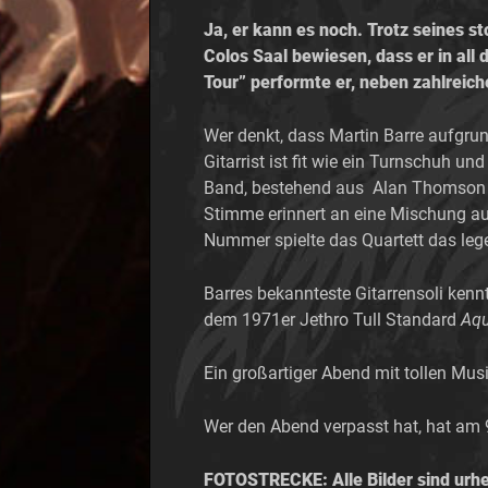
Ja, er kann es noch. Trotz seines s
Colos Saal bewiesen, dass er in al
Tour” performte er, neben zahlreic
Wer denkt, dass Martin Barre aufgrund
Gitarrist ist fit wie ein Turnschuh 
Band, bestehend aus Alan Thomson 
Stimme erinnert an eine Mischung aus
Nummer spielte das Quartett das leg
Barres bekannteste Gitarrensoli ken
dem 1971er Jethro Tull Standard
Aq
Ein großartiger Abend mit tollen Mu
Wer den Abend verpasst hat, hat am 
FOTOSTRECKE: Alle Bilder sind urhe