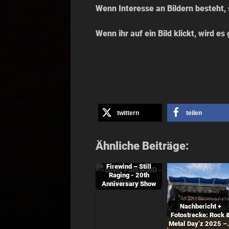
Wenn Interesse an Bildern besteht, 
Wenn ihr auf ein Bild klickt, wird e
twittern
teilen
Ähnliche Beiträge:
Firewind – Still
Raging - 20th
Anniversary Show
Nachbericht +
Fotostrecke: Rock 
Metal Day’z 2025 –