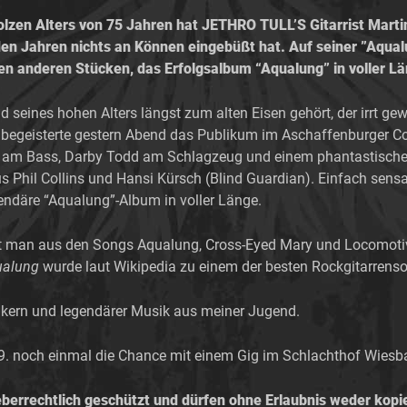
tolzen Alters von 75 Jahren hat JETHRO TULL’S Gitarrist Marti
l den Jahren nichts an Können eingebüßt hat. Auf seiner ”Aqu
hen anderen Stücken, das Erfolgsalbum “Aqualung” in voller L
 seines hohen Alters längst zum alten Eisen gehört, der irrt gewal
und begeisterte gestern Abend das Publikum im Aschaffenburger Co
am Bass, Darby Todd am Schlagzeug und einem phantastische
 Phil Collins und Hansi Kürsch (Blind Guardian). Einfach sensa
endäre “Aqualung”-Album in voller Länge.
nt man aus den Songs Aqualung, Cross-Eyed Mary und Locomotiv
ualung
wurde laut Wikipedia zu einem der besten Rockgitarrensoli
sikern und legendärer Musik aus meiner Jugend.
9. noch einmal die Chance mit einem Gig im Schlachthof Wiesb
berrechtlich geschützt und dürfen ohne Erlaubnis weder kopi