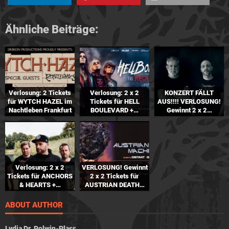
Ähnliche Beiträge:
Verlosung: 2 Tickets
Verlosung: 2 x 2
KONZERT FÄLLT
für WYTCH HAZEL im
Tickets für HELL
AUS!!!! VERLOSUNG!
Nachtleben Frankfurt
BOULEVARD +…
Gewinnt 2 x 2…
Verlosung: 2 x 2
VERLOSUNG! Gewinnt
Tickets für ANCHORS
2 x 2 Tickets für
& HEARTS +…
AUSTRIAN DEATH…
ABOUT AUTHOR
Lydia Dr. Polwin-Plass