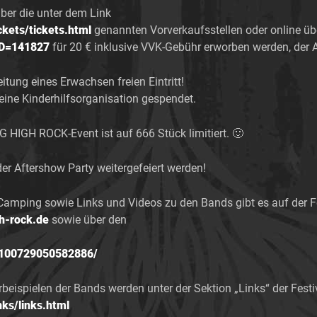
ber die unter dem Link
ckets/tickets.html
genannten Vorverkaufsstellen oder online üb
ID=141827
für 20 € inklusive VVK-Gebühr erworben werden, der A
itung eines Erwachsen freien Eintritt!
 eine Kinderhilfsorganisation gespendet.
G HIGH ROCK-Event ist auf 666 Stück limitiert. 🙂
r Aftershow Party weitergefeiert werden!
Camping sowie Links und Videos zu den Bands gibt es auf der Fe
gh-rock.de
sowie über den
/100729050582886/
beispielen der Bands werden unter der Sektion „Links“ der Festiv
nks/links.html