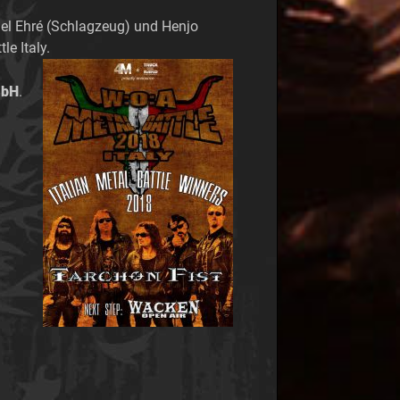
ael Ehré (Schlagzeug) und Henjo
le Italy.
mbH
.