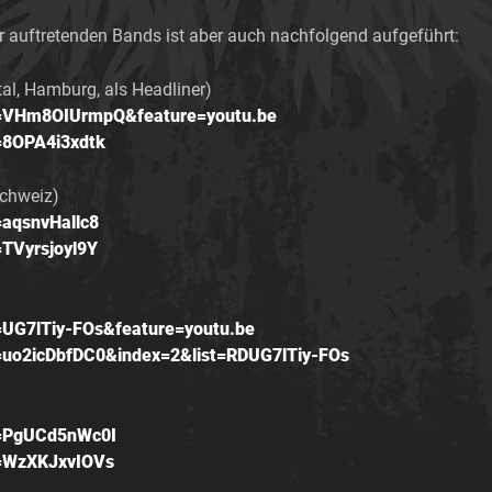
r auftretenden Bands ist aber auch nachfolgend aufgeführt:
l, Hamburg, als Headliner)
v=VHm8OIUrmpQ&feature=youtu.be
=8OPA4i3xdtk
chweiz)
=aqsnvHallc8
TVyrsjoyl9Y
=UG7lTiy-FOs&feature=youtu.be
=uo2icDbfDC0&index=2&list=RDUG7lTiy-FOs
)
v=PgUCd5nWc0I
v=WzXKJxvIOVs