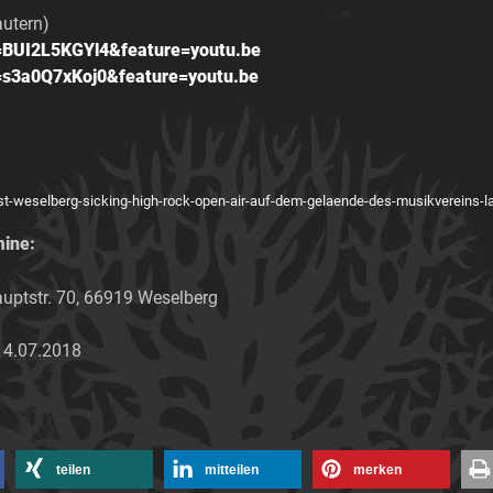
utern)
=BUI2L5KGYl4&feature=youtu.be
=s3a0Q7xKoj0&feature=youtu.be
ist-weselberg-sicking-high-rock-open-air-auf-dem-gelaende-des-musikvereins-l
mine:
ptstr. 70, 66919 Weselberg
14.07.2018
teilen
mitteilen
merken