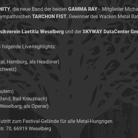
NITY
, die neue Band der beiden
GAMMA RAY
– Mitglieder Mich
e sympathischen
TARCHON FIST
, Gewinner des Wacken Metal Batt
ikverein Laetitia Weselberg
und der
SKYWAY DataCenter G
folgende Live-Highlights:
l, Hamburg, als Headliner)
chweiz)
)
utern)
and, Bad Kreuznach)
eselbarg, als Opener)
utritt zum Festival-Gelände für alle Metal-Hungrigen
tr. 70, 66919 Weselberg