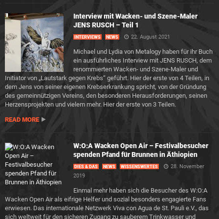
Interview mit Wacken- und Szene-Maler
JENS RUSCH – Teil 1
22. August 2021
INTERVIEWS
NEWS
Michael und Lydia von Metalogy haben für ihr Buch
ein ausführliches Interview mit JENS RUSCH, dem
renommierten Wacken- und Szene-Maler und
Initiator von „Lautstark gegen Krebs“ geführt. Hier der erste von 4 Teilen, in
dem Jens von seiner eigenen Krebserkrankung spricht, von der Gründung
des gemeinnützigen Vereins, den besonderen Herausforderungen, seinen
Herzensprojekten und vielem mehr. Hier der erste von 3 Teilen.
READ MORE
W:O:A Wacken Open Air – Festivalbesucher
spenden Pfand für Brunnen in Äthiopien
28. November
DIES & DAS
NEWS
WISSENSWERTES
2019
Einmal mehr haben sich die Besucher des W:O:A
Wacken Open Air als eifrige Helfer und sozial besonders engagierte Fans
erwiesen. Das internationale Netzwerk Viva con Agua de St. Pauli e.V., das
sich weltweit für den sicheren Zugang zu sauberem Trinkwasser und