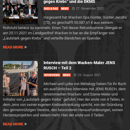
gegen Krebs“ und die DKMS
27. November 2021
DIES & DAS
NEWS
Insgesamt hat Wacken Opa Günter, Günter Jacobs
(73), es geschafft 55.087,61 € aus seinem
Rollstuhl heraus zu sammeln. Einen Teil dieser Rekordsumme übergab er
am 25.11.2021 im Landgasthof Wacken in bar an die Empfänger von
„Lautstark gegen Krebs“ und verteilte Bändchen an Spender.
READ MORE
Interview mit dem Wacken-Maler JENS
RUSCH – Teil 2
23. August 2021
INTERVIEWS
NEWS
Michael und Lydia von Metalogy haben für ihr Buch
ein ausführliches Interview mit JENS RUSCH, dem
renommierten Wacken- und Szene-Maler und
Initiator von „Lautstark gegen Krebs“ geführt. Hier der erste von 4 Teilen, in
dem Jens von seiner eigenen Krebserkrankung spricht, von der Gründung
des gemeinnützigen Vereins, den besonderen Herausforderungen, seinen
Herzensprojekten und vielem mehr. Hier der erste von 3 Teilen.
READ MORE