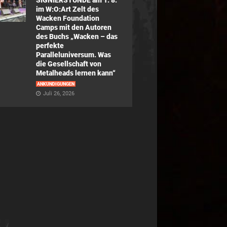
SIGNIERSTUNDE am 1. 8.
im W:O:Art Zelt des
Wacken Foundation
Camps mit den Autoren
des Buchs „Wacken – das
perfekte
Paralleluniversum. Was
die Gesellschaft von
Metalheads lernen kann“
ANKÜNDIGUNGEN
Juli 26, 2026