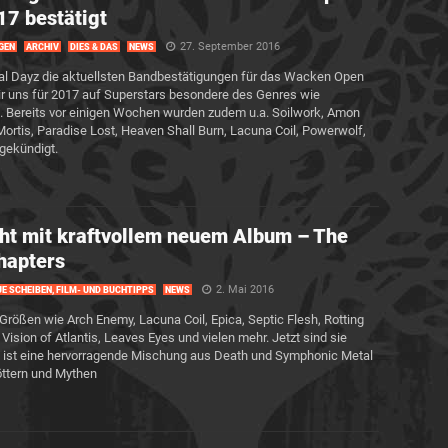
17 bestätigt
27. September 2016
GEN
ARCHIV
DIES & DAS
NEWS
l Dayz die aktuellsten Bandbestätigungen für das Wacken Open
r uns für 2017 auf Superstars besondere des Genres wie
. Bereits vor einigen Wochen wurden zudem u.a. Soilwork, Amon
Mortis, Paradise Lost, Heaven Shall Burn, Lacuna Coil, Powerwolf,
gekündigt.
ht mit kraftvollem neuem Album – The
hapters
2. Mai 2016
E SCHEIBEN, FILM- UND BUCHTIPPS
NEWS
l-Größen wie Arch Enemy, Lacuna Coil, Epica, Septic Flesh, Rotting
 Vision of Atlantis, Leaves Eyes und vielen mehr. Jetzt sind sie
rs’ ist eine hervorragende Mischung aus Death und Symphonic Metal
öttern und Mythen