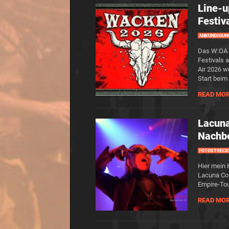
Line-u
Festiv
ANKÜNDIGUN
Das W:OA k
Festivals
Air 2026 w
Start beim
READ MO
Lacuna
Nachb
FOTOSTRECK
Hier mein
Lacuna Coi
Empire-Tou
READ MO