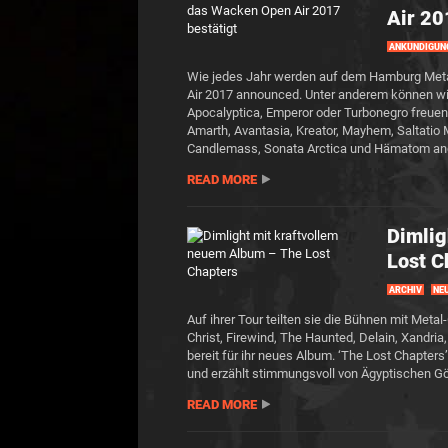
Air 20
ANKÜNDIGUN
Wie jedes Jahr werden auf dem Hamburg Meta
Air 2017 announced. Unter anderem können wi
Apocalyptica, Emperor oder Turbonegro freuen
Amarth, Avantasia, Kreator, Mayhem, Saltatio 
Candlemass, Sonata Arctica und Hämatom an
READ MORE
Dimlig
Lost C
ARCHIV
NEU
Auf ihrer Tour teilten sie die Bühnen mit Meta
Christ, Firewind, The Haunted, Delain, Xandria,
bereit für ihr neues Album. ‘The Lost Chapte
und erzählt stimmungsvoll von Ägyptischen G
READ MORE