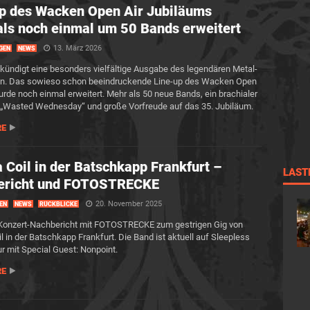
p des Wacken Open Air Jubiläums
als noch einmal um 50 Bands erweitert
13. März 2026
GEN
NEWS
ündigt eine besonders vielfältige Ausgabe des legendären Metal-
 an. Das sowieso schon beeindruckende Line-up des Wacken Open
urde noch einmal erweitert. Mehr als 50 neue Bands, ein brachialer
 „Wasted Wednesday“ und große Vorfreude auf das 35. Jubiläum.
RE
 Coil in der Batschkapp Frankfurt –
LAST
ericht und FOTOSTRECKE
20. November 2025
EN
NEWS
RÜCKBLICKE
 Konzert-Nachbericht mit FOTOSTRECKE zum gestrigen Gig von
l in der Batschkapp Frankfurt. Die Band ist aktuell auf Sleepless
r mit Special Guest: Nonpoint.
RE