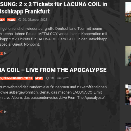
UNG: 2 x 2 Tickets für LACUNA COIL in
tschkapp Frankfurt
20. Oktober 2025
GEN
NEWS
l gehen endlich wieder auf große Deutschland-Tour mit neuem
 sechs Jahren Pause. METALOGY verlost hier in Kooperation mit
kapp 2 x 2 Tickets für LACUNA COIL am 19.11. in der Batschkapp
 Special Guest: Nonpoint.
RE
A COIL – LIVE FROM THE APOCALYPSE
18. Juni 2021
EN, FILM- UND BUCHTIPPS
NEWS
lbum während der Pandemie aufzunehmen und zu veröffentlichen
gendwie außergewöhnlich. Genau das machen LACUNA COIL mit
en Live-Album, das passenderweise „Live From The Apocalypse“
RE