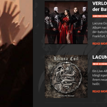
VERLOS
der Ba
ANKÜNDIGUN
Lacuna Coi
Album nach
der Batsch
Frankfurt,
READ MO
LACUN
NEUE SCHEIB
Ein Live-A
klingt ir
ihrem neu
heißt.
READ MO