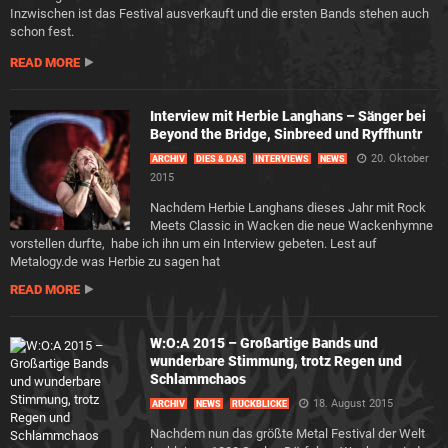
Inzwischen ist das Festival ausverkauft und die ersten Bands stehen auch
schon fest.
READ MORE
Interview mit Herbie Langhans – Sänger bei
Beyond the Bridge, Sinbreed und Ryffhuntr
20. Oktober
ARCHIV
DIES & DAS
INTERVIEWS
NEWS
2015
Nachdem Herbie Langhans dieses Jahr mit Rock
Meets Classic in Wacken die neue Wackenhymne
vorstellen durfte, habe ich ihn um ein Interview gebeten. Lest auf
Metalogy.de was Herbie zu sagen hat
READ MORE
W:O:A 2015 – Großartige Bands und
wunderbare Stimmung, trotz Regen und
Schlammchaos
18. August 2015
ARCHIV
NEWS
RÜCKBLICKE
Nachdem nun das größte Metal Festival der Welt