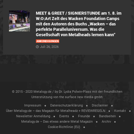
MEET & GREET / SIGNIERSTUNDE am 1. 8. im
W:O:Art Zelt des Wacken Foundation Camps
mit den Autoren des Buchs „Wacken – das
perfekte Paralleluniversum. Was die
Gesellschaft von Metalheads lernen kann“
ANKÜNDIGUNGEN
Juli 26, 2026
© 2015 - 2020 Metalogy.de / by Dr. Lydia Polwin-Plass mit der freundlichen
Unterstützung von the surface new media gmbh
Impressum
Datenschutzerklärung
Disclaimer
Über Metalogy.de – das Magazin für Metalheadz + REVIEWREGELN
Kontakt
Newsletter Anmeldung
Events
Freunde
Bandseiten
Metalogy.de – Das etwas andere Metal Magazin
Archiv
Cookie-Richtlinie (EU)