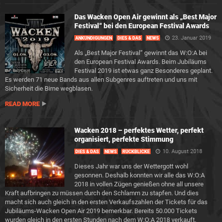
Das Wacken Open Air gewinnt als „Best Major
Festival“ bei den European Festival Awards
23. Januar 2019
ANKÜNDIGUNGEN
DIES & DAS
NEWS
Als „Best Major Festival“ gewinnt das W:O:A bei
den European Festival Awards. Beim Jubiläums
Festival 2019 ist etwas ganz Besonderes geplant.
Es werden 71 neue Bands aus allen Subgenres auftreten und uns mit
Sicherheit die Birne wegblasen.
READ MORE
Wacken 2018 – perfektes Wetter, perfekt
organisiert, perfekte Stimmung
10. August 2018
DIES & DAS
NEWS
RÜCKBLICKE
Dieses Jahr war uns der Wettergott wohl
gesonnen. Deshalb konnten wir alle das W:O:A
2018 in vollen Zügen genießen ohne all unsere
Kraft aufbringen zu müssen durch den Schlamm zu stapfen. Und dies
macht sich auch gleich in den ersten Verkaufszahlen der Tickets für das
Jubiläums-Wacken Open Air 2019 bemerkbar. Bereits 50.000 Tickets
wurden gleich in den ersten Stunden nach dem W:O:A 2018 verkauft.