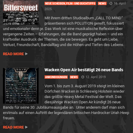
16. April
NEUE SCHEIBEN, FILM- UND BUCHTIPPS
NEWS
2025
Mit ihrem dritten Studioalbum „CALL TO MIND“
präsentieren sich POLUTION gereift, fokussiert
und emotionaler denn je. Das Werk ist eine musikalische Reflexion über
vergangene Zeiten – Erfahrungen, die die Band geprägt haben – und ein
kraftvoller Ausdruck der Themen, die sie bewegen. Es geht um Liebe,
Verlust, Freundschaft, Bandalltag und die Höhen und Tiefen des Lebens.
READ MORE
Wacken Open Air bestätigt 26 neue Bands
12. April 2019
ANKÜNDIGUNGEN
NEWS
Vom 1. bis zum 3. August 2019 steigt im kleinen
Dörfchen Wacken in Schleswig Holstein wieder
das größte Heavy Metal Festival der Welt. Das
diesjährige Wacken Open Air kündigt 26 neue
Bands für seine 30. Jubiläumsausgabe an. Unter anderem darf man sich
erstmals auf einen Auftritt der legendären britischen Hardrocker Uriah Heep
freuen.
READ MORE