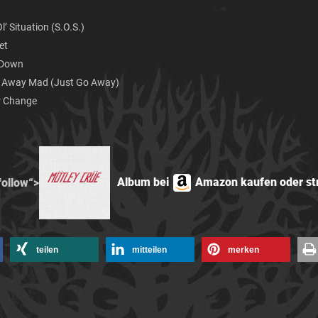
’ Situation (S.O.S.)
et
 Down
Away Mad (Just Go Away)
 Change
Album bei
Amazon kaufen oder s
follow“>
teilen
mitteilen
merken