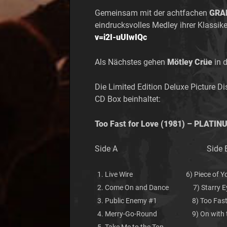
Gemeinsam mit der achtfachen
GRA
eindrucksvolles Medley ihrer Klassik
v=i2I-uUIwIQc
Als Nächstes gehen
Mötley Crüe
in 
Die Limited Edition Deluxe Picture D
CD Box beinhaltet:
Too Fast for Love
(1981) – PLATIN
Side A Side 
Live Wire 6) Piece of Your
Come On and Dance 7) Starry E
Public Enemy #1 8) Too Fast F
Merry-Go-Round 9) On with t