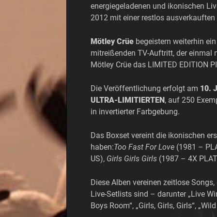
energiegeladenen und ikonischen Live
2012 mit einer restlos ausverkaufte
Mötley Crüe
begeistern weiterhin ei
mitreißenden TV-Auftritt, der einmal
Mötley Crüe das LIMITED EDITION P
Die Veröffentlichung erfolgt am
10. J
ULTRA-LIMITIERTEN
, auf 250 Exem
in invertierter Farbgebung.
Das Boxset vereint die ikonischen er
haben:
Too Fast For Love
(1981 – PL
US),
Girls Girls Girls
(1987 – 4X PLA
Diese Alben vereinen zeitlose Songs, 
Live-Setlists sind – darunter „Live W
Boys Room“, „Girls, Girls, Girls“, „Wi