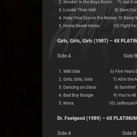
Smokin’ in the Boys Room 7) Use It or
Louder Than Hell 8) Save Our 
Keep Your Eye on the Money 9) Raise 
Home Sweet Home 10) Fight for Y
Girls, Girls, Girls
(1987) – 4X PLAT
Side A Side 
Wild Side 6) Five Years D
Girls, Girls, Girls 7) All in the 
Dancing on Glass 8) Sumthin’ fo
Bad Boy Boogie 9) You’re All I
Nona 10) Jailhouse R
Dr. Feelgood
(1989) – 6X PLATINU
Side A Side B