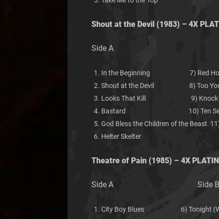
Take Me to the Top
Shout at the Devil
(1983) – 4X PLA
Side A Sid
In the Beginning 7) Red Ho
Shout at the Devil 8) Too Young 
Looks That Kill 9) Knock ’Em
Bastard 10) Ten Second
God Bless the Children of the Beast 1
Helter Skelter
Theatre of Pain
(1985) – 4X PLATI
Side A Side 
City Boy Blues 6) Tonight (We 