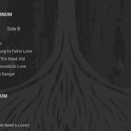
TINUM
e B
t
to Fall in Love
 Dead, Kid
s to Love
1) Danger
NUM
B
Need a Lover)