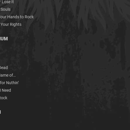
 Lose It
Souls
Your Hands to Rock
our Rights
INUM
B
ead
Name of…
r Nuthin’
 Need
ock
M