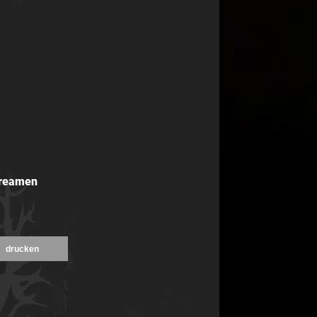
treamen
drucken