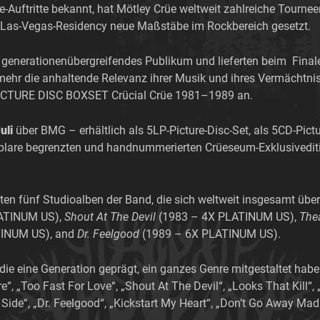
-Auftritte bekannt, hat Mötley Crüe weltweit zahlreiche Tourne
n Las-Vegas-Residency neue Maßstäbe im Rockbereich gesetzt.
n generationenübergreifendes Publikum und lieferten beim Fina
 mehr die anhaltende Relevanz ihrer Musik und ihres Vermächtnis
ICTURE DISC BOXSET Crücial Crüe 1981–1989 an.
uli
über BMG – erhältlich als 5LP-Picture-Disc-Set, als 5CD-Pictu
plare begrenzten und handnummerierten Crüeseum-Exklusiveditio
sten fünf Studioalben der Band, die sich weltweit insgesamt über
ATINUM US),
Shout At The Devil
(1983 – 4X PLATINUM US),
The
TINUM US), and
Dr. Feelgood
(1989 – 6X PLATINUM US).
die eine Generation geprägt, ein ganzes Genre mitgestaltet habe
ire“, „Too Fast For Love“, „Shout At The Devil“, „Looks That Kil
ld Side“, „Dr. Feelgood“, „Kickstart My Heart“, „Don’t Go Away Ma