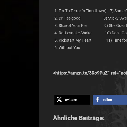
T.n.T. (Terror ’n Tinseltown) 7) Same Ol
Dr. Feelgood 8) Sticky Swe
Slice of Your Pie 9) She Goes
Rattlesnake Shake 10) Don’t Go 
Kickstart My Heart 11) Time for
Without You
<https://amzn.to/3Ro9PuZ“ rel=“no
twittern
teilen
Ähnliche Beiträge: