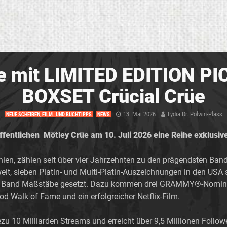
e mit LIMITED EDITION P
BOXSET Crücial Crüe
13. Mai 2026
Lydia Dr. Polwin-Plass
NEUE SCHEIBEN, FILM- UND BUCHTIPPS
NEWS
fentlichen Mötley Crüe am 10. Juli 2026 eine Reihe exklusiver,
nien, zählen seit über vier Jahrzehnten zu den prägendsten Ban
eit, sieben Platin- und Multi-Platin-Auszeichnungen in den USA
ie Band Maßstäbe gesetzt. Dazu kommen drei GRAMMY®-Nomini
od Walk of Fame und ein erfolgreicher Netflix-Film.
u 10 Milliarden Streams und erreicht über 9,5 Millionen Followe