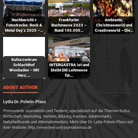
Nachbericht +
Frankfurter
Ambiente,
Fotostrecke: Rock &
Buchmesse 2023 –
Christmasworld und
Metal Day’z 2025 –…
Rund 105.000…
Creativeworld – Die…
Kulturzentrum
Schlachthof
INTERGASTRA ist und
Wiesbaden – Mit
bleibt DIE Leitmesse
Herz,…
für…
ABOUT AUTHOR
Lydia Dr. Polwin-Plass
Promovierte Journalistin und Texterin, spezialisiert auf die Themen Kultur,
Wirtschaft, Marketing, Vertrieb, Bildung, Karriere, Arbeitsmarkt,
Naturheilkunde und Alternativmedizin. Mehr über Dr. Lydia Polwin-Plass auf
ihrer Website: http://www.text-und-journalismus.de