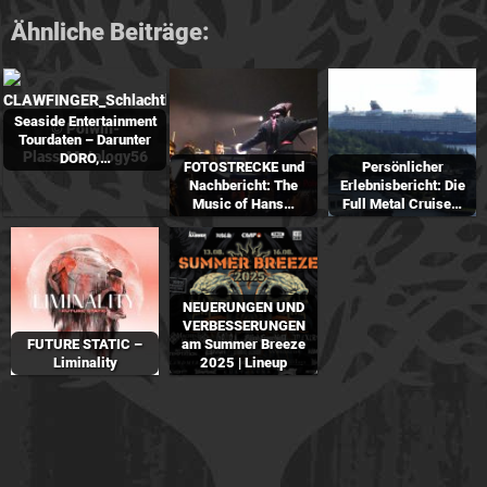
Ähnliche Beiträge:
Seaside Entertainment
Tourdaten – Darunter
DORO,…
FOTOSTRECKE und
Persönlicher
Nachbericht: The
Erlebnisbericht: Die
Music of Hans…
Full Metal Cruise…
NEUERUNGEN UND
VERBESSERUNGEN
FUTURE STATIC –
am Summer Breeze
Liminality
2025 | Lineup