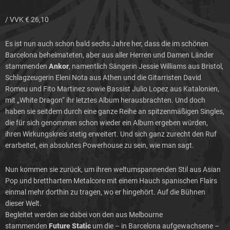
/ VVK € 26,10
Es ist nun auch schon bald sechs Jahre her, dass die im schönen
Barcelona beheimateten, aber aus aller Herren und Damen Länder
stammenden
Ankor
, namentlich Sängerin Jessie Williams aus Bristol,
Schlagzeugerin Eleni Nota aus Athen und die Gitarristen David
Romeu und Fito Martinez sowie Bassist Julio Lopez aus Katalonien,
mit „White Dragon“ ihr letztes Album herausbrachten. Und doch
haben sie seitdem durch eine ganze Reihe an spitzenmäßigen Singles,
die für sich genommen schon wieder ein Album ergeben würden,
ihren Wirkungskreis stetig erweitert. Und sich ganz zurecht den Ruf
erarbeitet, ein absolutes Powerhouse zu sein, wie man sagt.
Nun kommen sie zurück, um ihren weltumspannenden Stil aus Asian
Pop und bretthartem Metalcore mit einem Hauch spanischen Flairs
einmal mehr dorthin zu tragen, wo er hingehört. Auf die Bühnen
dieser Welt.
Begleitet werden sie dabei von den aus Melbourne
stammenden
Future Static
um die – in Barcelona aufgewachsene –