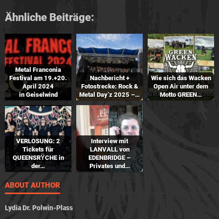
Ähnliche Beiträge:
Metal Franconia
Festival am 19.+20.
Nachbericht +
Wie sich das Wacken
April 2024
Fotostrecke: Rock &
Open Air unter dem
in Geiselwind
Metal Day’z 2025 –…
Motto GREEN…
VERLOSUNG: 2
Interview mit
Tickets für
LANVALL von
QUEENSRŸCHE in
EDENBRIDGE –
der…
Privates und…
ABOUT AUTHOR
Lydia Dr. Polwin-Plass