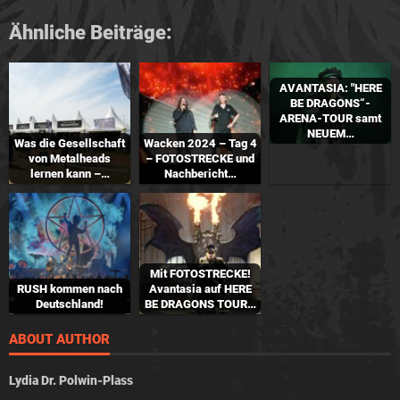
Ähnliche Beiträge:
AVANTASIA: "HERE
BE DRAGONS“-
ARENA-TOUR samt
NEUEM…
Was die Gesellschaft
Wacken 2024 – Tag 4
von Metalheads
– FOTOSTRECKE und
lernen kann –…
Nachbericht…
Mit FOTOSTRECKE!
RUSH kommen nach
Avantasia auf HERE
Deutschland!
BE DRAGONS TOUR…
ABOUT AUTHOR
Lydia Dr. Polwin-Plass