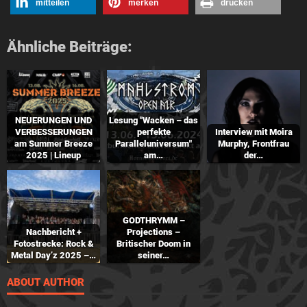
mitteilen
merken
drucken
Ähnliche Beiträge:
NEUERUNGEN UND
Lesung "Wacken – das
VERBESSERUNGEN
perfekte
Interview mit Moira
am Summer Breeze
Paralleluniversum"
Murphy, Frontfrau
2025 | Lineup
am…
der…
GODTHRYMM –
Nachbericht +
Projections –
Fotostrecke: Rock &
Britischer Doom in
Metal Day’z 2025 –…
seiner…
ABOUT AUTHOR