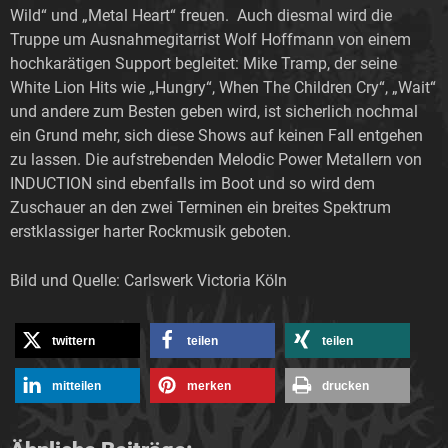
Wild“ und „Metal Heart“ freuen. Auch diesmal wird die
Truppe um Ausnahmegitarrist Wolf Hoffmann von einem
hochkarätigen Support begleitet: Mike Tramp, der seine
White Lion Hits wie „Hungry“, When The Children Cry“, „Wait“
und andere zum Besten geben wird, ist sicherlich nochmal
ein Grund mehr, sich diese Shows auf keinen Fall entgehen
zu lassen. Die aufstrebenden Melodic Power Metallern von
INDUCTION sind ebenfalls im Boot und so wird dem
Zuschauer an den zwei Terminen ein breites Spektrum
erstklassiger harter Rockmusik geboten.
Bild und Quelle: Carlswerk Victoria Köln
twittern
teilen
teilen
mitteilen
merken
drucken
Nachbericht:
Accept,
Mike
Tramp