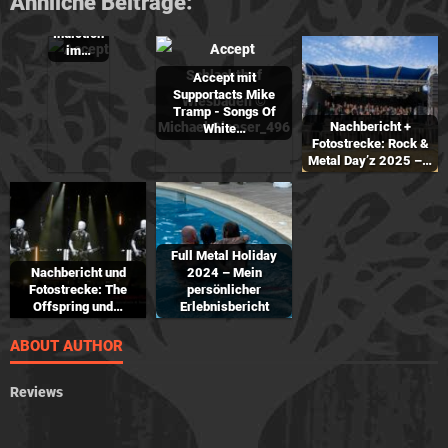
Ähnliche Beiträge:
und
Indiction
im…
Accept mit
Supportacts Mike
Tramp - Songs Of
Nachbericht +
White…
Fotostrecke: Rock &
Metal Day’z 2025 –…
Full Metal Holiday
Nachbericht und
2024 – Mein
Fotostrecke: The
persönlicher
Offspring und…
Erlebnisbericht
ABOUT AUTHOR
Reviews