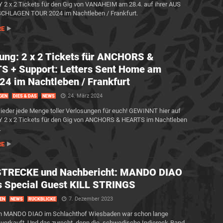
 x 2 Tickets für den Gig von VANAHEIM am 28.4. auf ihrer AUS
CHLAGEN TOUR 2024 im Nachtleben / Frankfurt.
RE
ung: 2 x 2 Tickets für ANCHORS &
 + Support: Letters Sent Home am
24 im Nachtleben / Frankfurt
24. März 2024
GEN
DIES & DAS
NEWS
ieder jede Menge toller Verlosungen für euch! GEWINNT hier auf
2 x 2 Tickets für den Gig von ANCHORS & HEARTS im Nachtleben
.
RE
TRECKE und Nachbericht: MANDO DIAO
s Special Guest KILL STRINGS
7. Dezember 2023
EN
NEWS
RÜCKBLICKE
on MANDO DIAO im Schlachthof Wiesbaden war schon lange
sverkauft. Und das zurecht, denn die schwedische Indierock-Band