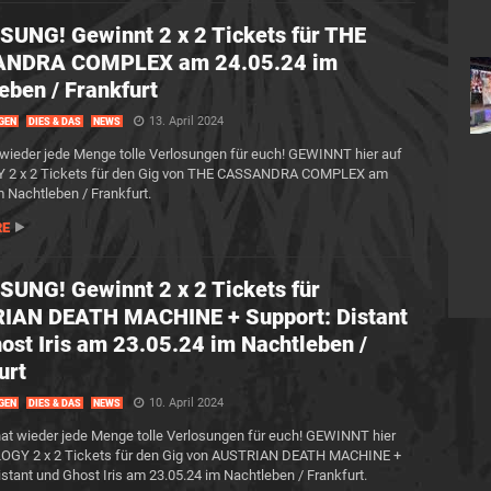
UNG! Gewinnt 2 x 2 Tickets für THE
NDRA COMPLEX am 24.05.24 im
eben / Frankfurt
13. April 2024
GEN
DIES & DAS
NEWS
wieder jede Menge tolle Verlosungen für euch! GEWINNT hier auf
2 x 2 Tickets für den Gig von THE CASSANDRA COMPLEX am
m Nachtleben / Frankfurt.
RE
UNG! Gewinnt 2 x 2 Tickets für
IAN DEATH MACHINE + Support: Distant
ost Iris am 23.05.24 im Nachtleben /
urt
10. April 2024
GEN
DIES & DAS
NEWS
at wieder jede Menge tolle Verlosungen für euch! GEWINNT hier
OGY 2 x 2 Tickets für den Gig von AUSTRIAN DEATH MACHINE +
istant und Ghost Iris am 23.05.24 im Nachtleben / Frankfurt.