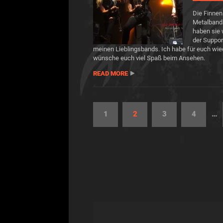
Die Finne
Metalbands
haben sie 
der Suppor
meinen Lieblingsbands. Ich habe für euch wi
wünsche euch viel Spaß beim Ansehen.
READ MORE
1
2
3
4
…