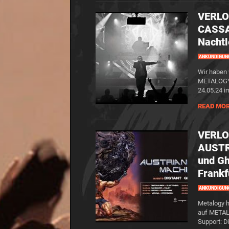
VERLOS
CASSA
Nachtl
ANKÜNDIGUN
Wir haben 
METALOGY 
24.05.24 i
READ MO
VERLOS
AUSTR
und Gh
Frankf
ANKÜNDIGUN
Metalogy h
auf METAL
Support: D