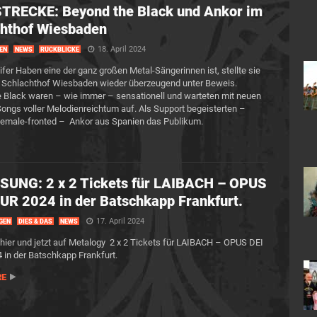
TRECKE: Beyond the Black und Ankor im
hthof Wiesbaden
18. April 2024
EN
NEWS
RÜCKBLICKE
fer Haben eine der ganz großen Metal-Sängerinnen ist, stellte sie
 Schlachthof Wiesbaden wieder überzeugend unter Beweis.
 Black waren – wie immer – sensationell und warteten mit neuen
Songs voller Melodienreichtum auf. Als Support begeisterten –
female-fronted – Ankor aus Spanien das Publikum.
SUNG: 2 x 2 Tickets für LAIBACH – OPUS
UR 2024 in der Batschkapp Frankfurt.
17. April 2024
GEN
DIES & DAS
NEWS
er und jetzt auf Metalogy 2 x 2 Tickets für LAIBACH – OPUS DEI
in der Batschkapp Frankfurt.
RE