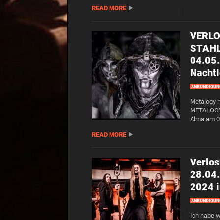
READ MORE
VERLOS
STAHL
04.05
Nachtl
ANKÜNDIGUN
Metalogy h
METALOGY 
Alma am 0
READ MORE
Verlos
28.04
2024 i
ANKÜNDIGUN
Ich habe w