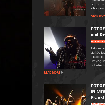
lieferte o
alles, um 
READ MO
FOTOS
und De
NEUE SCHEIB
Skindred s
vierköpfig
Ein absolu
Defying D
Fotostrec
READ MORE
FOTOS
IN MO
Frankf
FOTOSTRECK