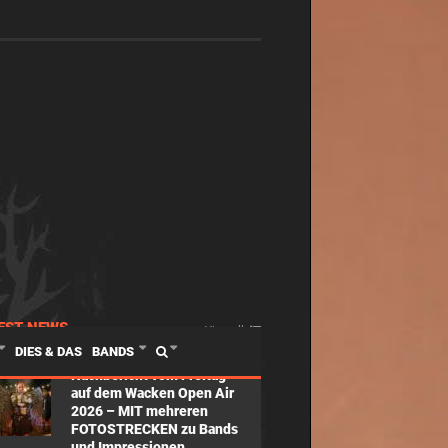
EST NEWS
View all
DIES & DAS
BANDS
Nachbericht vom Freitag
auf dem Wacken Open Air
2026 – MIT mehreren
FOTOSTRECKEN zu Bands
und Impressionen