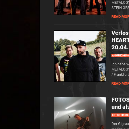
METALOGY 2
STEIN GES
READ MO
Verlos
HEARTS
20.04.
ANKÜNDIGUN
Ich habe w
METALOGY 
/ Frankfurt
READ MO
FOTOS
und al
FOTOSTRECK
Der Gig v
restlos au