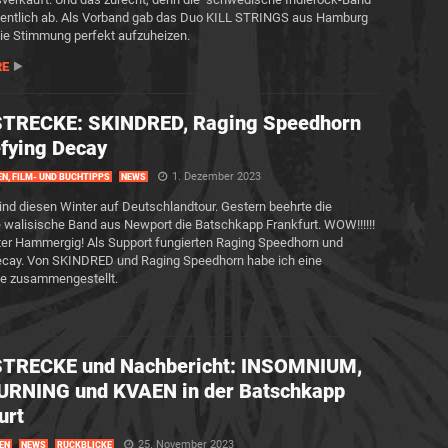
rdentlich ab. Als Vorband gab das Duo KILL STRINGS aus Hamburg
die Stimmung perfekt aufzuheizen.
RE
TRECKE: SKINDRED, Raging Speedhorn
fying Decay
1. Dezember 2023
EN, FILM- UND BUCHTIPPS
NEWS
ind diesen Winter auf Deutschlandtour. Gestern beehrte die
e walisische Band aus Newport die Batschkapp Frankfurt. WOW!!!!!!
ter Hammergig! Als Support fungierten Raging Speedhorn und
ecay. Von SKINDRED und Raging Speedhorn habe ich eine
ke zusammengestellt.
TRECKE und Nachbericht: INSOMNIUM,
URNING und KVAEN in der Batschkapp
urt
25. November 2023
EN
NEWS
RÜCKBLICKE