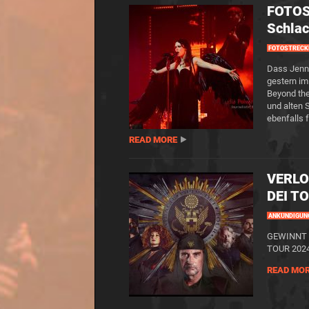
FOTOS
Schlac
FOTOSTRECK
Dass Jenni
gestern im
Beyond the
und alten 
ebenfalls 
READ MORE
VERLO
DEI TO
ANKÜNDIGUN
GEWINNT hi
TOUR 2024 
READ MO