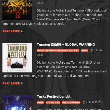
2023
Die finnische Metal-Band Turmion Kätilöt verknüpft
geschickt Elemente aus Techno, Industrial und
Metal. Das neueste Album heißt „Omen X“ und
erscheint am 13.1. via Nuclear Blast Records.
READ MORE
Turmion Kätilöt – GLOBAL WARNING
19. Mai
NEUE SCHEIBEN, FILM- UND BUCHTIPPS
NEWS
2020
Die finnische Metalband Turmion Kätilöt ist mit
einem neuen Album am Start “GLOBAL
WARNING”. Es erschien am 17.4. via Nuclear Blast
und bietet eine Mischung von Industrial, Metal und vielem mehr.
READ MORE
Tuska Festivalbericht
4. Mai 2017
NEWS
RÜCKBLICKE
UNCATEGORIZED
Das Tuska Open Air ist zwar eines der größten