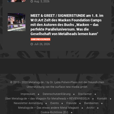
Aug. 3, 2026
MEET & GREET / SIGNIERSTUNDE am 1. 8. im
W:O:Art Zelt des Wacken Foundation Camps
mit den Autoren des Buchs „Wacken – das
perfekte Paralleluniversum. Was die
Gesellschaft von Metalheads lernen kann“
ANKÜNDIGUNGEN
Juli 26, 2026
© 2015 - 2020 Metalogy.de / by Dr. Lydia Polwin-Plass mit der freundlichen
Unterstützung von the surface new media gmbh
Impressum
Datenschutzerklärung
Disclaimer
Über Metalogy.de – das Magazin für Metalheadz + REVIEWREGELN
Kontakt
Newsletter Anmeldung
Events
Freunde
Bandseiten
Metalogy.de – Das etwas andere Metal Magazin
Archiv
Cookie-Richtlinie (EU)