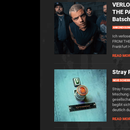
VERLO
THE PA
Batsch
ANKÜNDIGUN
Ich verlos
FROM THE P
Frankfurt 
READ MO
Stray 
NEUE SCHEIB
Stray From
Mischung 
gesellscha
begibt sic
deutlich d
READ MO