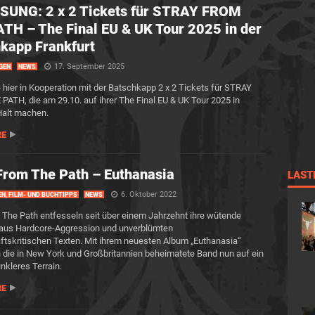
SUNG: 2 x 2 Tickets für STRAY FROM
TH – The Final EU & UK Tour 2025 in der
kapp Frankfurt
17. September 2025
GEN
NEWS
e hier in Kooperation mit der Batschkapp 2 x 2 Tickets für STRAY
ATH, die am 29.10. auf ihrer The Final EU & UK Tour 2025 in
Halt machen.
RE
From The Path – Euthanasia
LAST
6. Oktober 2022
EN, FILM- UND BUCHTIPPS
NEWS
 The Path entfesseln seit über einem Jahrzehnt ihre wütende
aus Hardcore-Aggression und unverblümten
ftskritischen Texten. Mit ihrem neuesten Album „Euthanasia“
h die in New York und Großbritannien beheimatete Band nun auf ein
unkleres Terrain.
RE