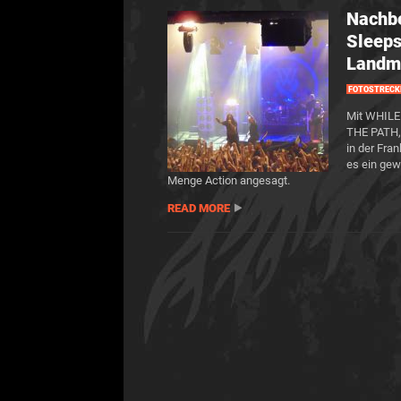
Nachb
Sleeps
Landm
FOTOSTRECK
Mit WHILE
THE PATH,
in der Fra
es ein gew
Menge Action angesagt.
READ MORE