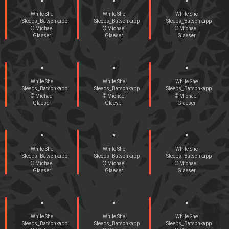
While She
While She
While She
Sleeps_Batschkapp
Sleeps_Batschkapp
Sleeps_Batschkapp
© Michael
© Michael
© Michael
Glaeser
Glaeser
Glaeser
While She
While She
While She
Sleeps_Batschkapp
Sleeps_Batschkapp
Sleeps_Batschkapp
© Michael
© Michael
© Michael
Glaeser
Glaeser
Glaeser
While She
While She
While She
Sleeps_Batschkapp
Sleeps_Batschkapp
Sleeps_Batschkapp
© Michael
© Michael
© Michael
Glaeser
Glaeser
Glaeser
While She
While She
While She
Sleeps_Batschkapp
Sleeps_Batschkapp
Sleeps_Batschkapp