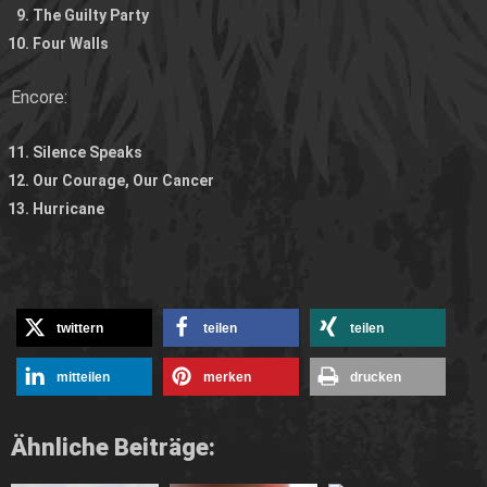
The Guilty Party
Four Walls
Encore:
Silence Speaks
Our Courage, Our Cancer
Hurricane
twittern
teilen
teilen
mitteilen
merken
drucken
Ähnliche Beiträge: