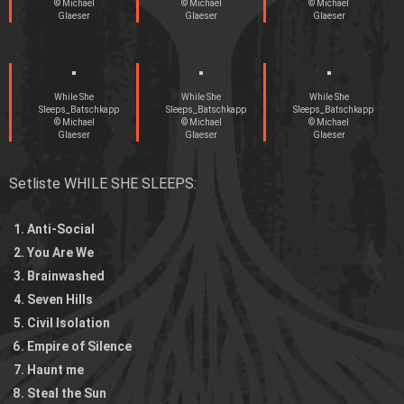
© Michael
© Michael
© Michael
Glaeser
Glaeser
Glaeser
While She
While She
While She
Sleeps_Batschkapp
Sleeps_Batschkapp
Sleeps_Batschkapp
© Michael
© Michael
© Michael
Glaeser
Glaeser
Glaeser
Setliste WHILE SHE SLEEPS:
Anti-Social
You Are We
Brainwashed
Seven Hills
Civil Isolation
Empire of Silence
Haunt me
Steal the Sun