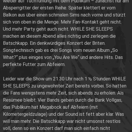
wieder auf Tuchfühlung mit dem Publikum – zunächst nur am
Absperrgitter der ersten Reihe. Später klettert er vom
Balkon aus über einen schmalen Sims nach vorne und stürzt
sich von oben in die Menge. Mehr Fan-Kontakt geht nicht.
Und mehr Party geht auch nicht. WHILE SHE SLEEPS
machen an diesem Abend alles richtig und zerlegen die
Batschkapp. Ein denkwürdiges Konzert der Briten.
Songtechnisch gab es drei Songs vom neuen Album „So
What?“ plus einiges von „You Are We“ und andere Hits. Das
perfekte Futter zum Abfeiern.
Leider war die Show um 21.30 Uhr nach 1 ½ Stunden WHILE
SHE SLEEPS zu ungewohnter Zeit bereits vorbei. So hatten
die Fans wenigstens mehr Zeit, sich abends zu erholen. Als
Resümee bleibt: Vier Bands geben durch die Bank Vollgas,
das Publikum hat Megabock auf Abfeiern (mit
Kilometergeldzulage) und der Sound ist fett aber klar. Was
will man mehr. Die Batschkapp war nicht umsonst restlos
voll, denn so ein Konzert darf man sich einfach nicht