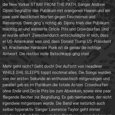
die New Yorker STRAY FROM THE PATH. Sänger Andrew
Dijorio begrüßte das Publikum mit orangenen Haaren und ein
paar sehr deutlichen Worten gegen Faschismus und
Rassismus. Dann ging´s richtig ab. Dijorio trieb das Publikum
mächtig an und animierte Cirlcle Pits und Crowdsurfen. Und
er wurde erhört. Zwischendurch entschuldigte er sich, dass
er US-Amerikaner sein und, dass Donald Trump US-Präsident
ist. Krachender Hardcore Punk ist da genau die richtige
Antwort. Die restlos volle Batschkapp ging steil.
Mehr geht nicht? Geht doch! Der Auftritt von Headliner
WHILE SHE SLEEPS toppt nochmal alles. Die Songs wurden
von der ersten Sekunde an enthusiastisch mitgesungen und
parallel gab es im Publikum die totale Action. Crowdsurfen
ohne Ende und Circle Pits bis zum Abwinken, sowie eine paar
fliegende Becher zur Begrüßung. Es gab niemanden, der nicht
irgendwie mitgerissen wurde. Die Band war natürlich auch
selber hyperaktiv. Sänger Lawrence Taylor geht immer