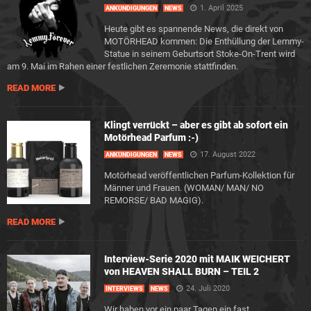
1. April 2025
ANKÜNDIGUNGEN
NEWS
Heute gibt es spannende News, die direkt von
MOTÖRHEAD kommen: Die Enthüllung der Lemmy-
Statue in seinem Geburtsort Stoke-On-Trent wird
am 9. Mai im Rahen einer festlichen Zeremonie stattfinden.
READ MORE
Klingt verrückt – aber es gibt ab sofort ein
Motörhead Parfum :-)
17. August 2022
ANKÜNDIGUNGEN
NEWS
Motörhead veröffentlichen Parfum-Kollektion für
Männer und Frauen. (WOMAN/ MAN/ NO
REMORSE/ BAD MAGIG).
READ MORE
Interview-Serie 2020 mit MAIK WEICHERT
von HEAVEN SHALL BURN – TEIL 2
24. Juli 2020
INTERVIEWS
NEWS
Wir haben vor ein paar Tagen ein fast