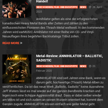
Handel!
26. April
NEUE SCHEIBEN, FILM- UND BUCHTIPPS
NEWS
2025
Annihilator gelten als eine der erfolgreichsten
kanadischen Heavy Metal Bands aller Zeiten und zählen zu den
einflussreichsten Pionieren des Thrash-Metal weltweit. In den kommenden
Jahren wird earMUSIC Annihilator mit einer Reihe von CD- und Vinyl-
Neuauflagen ihres begehrten Backkatalogs Tribut zollen.
READ MORE
Metal-Review: ANNIHILATOR – BALLISTIC,
SADISTIC
20.
NEUE SCHEIBEN, FILM- UND BUCHTIPPS
NEWS
Februar 2020
ANNIHILATOR sind seit Jahren eine Bank, wenn es
darum geht, hochwertige (Thrash) Metal-Alben zu
veröffentlichen. Da ist das neue Werk „Ballistic, Sadistic“ keine Ausnahme.
Jeff Waters lässt es mal wieder auf der ganzen Bandbreite krachen und
legen noch eine Schippe Aggressivität drauf. Dass er dabei selber wieder
am Mikro ist und sich zudem an seinen Wurzeln orientiert hat, kommt dem
Ganzen zugute. ANNIHILATOR wissen einfach wie geiler Metal geht.