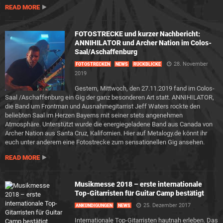
READ MORE
FOTOSTRECKE und kurzer Nachbericht:
ANNIHILATOR und Archer Nation im Colos-
Saal/Aschaffenburg
28. November
FOTOSTRECKEN
NEWS
RÜCKBLICKE
2019
Gestern, Mittwoch, den 27.11.2019 fand im Colos-
Saal /Aschaffenburg ein Gig der ganz besonderen Art statt. ANNIHILATOR,
die Band um Frontman und Ausnahmegitarrist Jeff Waters rockte den
beliebten Saal im Herzen Bayerns mit seiner stets angenehmen
Atmosphäre. Unterstützt wurde die energiegeladene Band aus Canada von
Archer Nation aus Santa Cruz, Kalifornien. Hier auf Metalogy.de könnt ihr
euch unter anderem eine Fotostrecke zum sensationellen Gig ansehen.
READ MORE
Musikmesse 2018 – erste internationale
Top-Gitarristen für Guitar Camp bestätigt
25. Dezember 2017
ANKÜNDIGUNGEN
NEWS
Internationale Top-Gitarristen hautnah erleben. Das